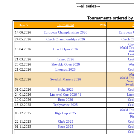
Tournaments ordered by 
6
Tournament
Web
S
Date
14.06.2026
European Championships 2026
European 
24.05.2026
Czech Championships 2026
Czech C
Cze
World Tou
18.04.2026
Czech Open 2026
Wor
Ces
21.03.2026
Trinec 2026
Ces
28.02.2026
Slovakia Open 2026
Wor
21.02.2026
Litomysl 2026
Ces
Wor
World Tou
07.02.2026
Swedish Masters 2026
Swed
Swedi
31.01.2026
Praha 2026
Ces
24.01.2026
Litomysl Cup 2026 #1
Lito
10.01.2026
Brno 2026
Ces
13.12.2025
Teplysovice 2025
Ces
World Tou
06.12.2025
Riga Cup 2025
Wor
Ri
22.11.2025
Cheb 2025
Ces
01.11.2025
Plzen 2025
Ces
Ces