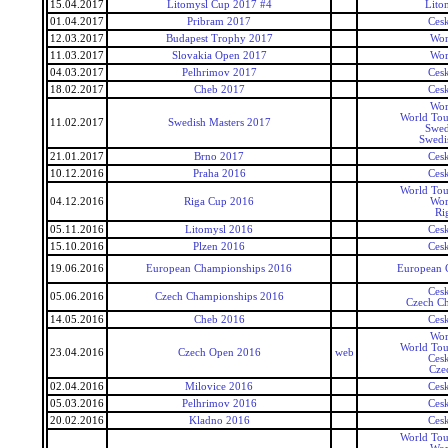
15.04.2017
Litomysl Cup 2017 #4
Lito
01.04.2017
Pribram 2017
Ces
12.03.2017
Budapest Trophy 2017
Wor
11.03.2017
Slovakia Open 2017
Wor
04.03.2017
Pelhrimov 2017
Ces
18.02.2017
Cheb 2017
Ces
Wor
World Tou
11.02.2017
Swedish Masters 2017
Swed
Swedi
21.01.2017
Brno 2017
Ces
10.12.2016
Praha 2016
Ces
World Tou
04.12.2016
Riga Cup 2016
Wor
Ri
05.11.2016
Litomysl 2016
Ces
15.10.2016
Plzen 2016
Ces
19.06.2016
European Championships 2016
European 
Ces
05.06.2016
Czech Championships 2016
Czech C
14.05.2016
Cheb 2016
Ces
Wor
World Tou
23.04.2016
Czech Open 2016
web
Ces
Cze
02.04.2016
Milovice 2016
Ces
05.03.2016
Pelhrimov 2016
Ces
20.02.2016
Kladno 2016
Ces
World Tou