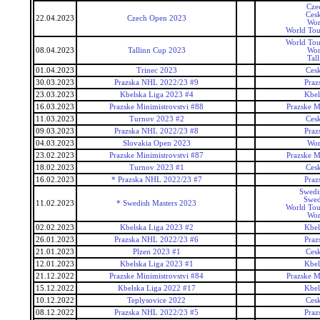
Cze
Ces
22.04.2023
Czech Open 2023
Wor
World Tou
World Tou
08.04.2023
Tallinn Cup 2023
Wor
Tal
01.04.2023
Trinec 2023
Ces
30.03.2023
Prazska NHL 2022/23 #9
Pra
23.03.2023
Kbelska Liga 2023 #4
Kbel
16.03.2023
Prazske Minimistrovstvi #88
Prazske M
11.03.2023
Turnov 2023 #2
Ces
09.03.2023
Prazska NHL 2022/23 #8
Pra
04.03.2023
Slovakia Open 2023
Wor
23.02.2023
Prazske Minimistrovstvi #87
Prazske M
18.02.2023
Turnov 2023 #1
Ces
16.02.2023
* Prazska NHL 2022/23 #7
Pra
Swedi
Swed
11.02.2023
* Swedish Masters 2023
World Tou
Wor
02.02.2023
Kbelska Liga 2023 #2
Kbel
26.01.2023
Prazska NHL 2022/23 #6
Pra
21.01.2023
Plzen 2023 #1
Ces
12.01.2023
Kbelska Liga 2023 #1
Kbel
21.12.2022
Prazske Minimistrovstvi #84
Prazske M
15.12.2022
Kbelska Liga 2022 #17
Kbel
10.12.2022
Teplysovice 2022
Ces
08.12.2022
Prazska NHL 2022/23 #5
Pra