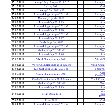
25.10.2011
Litomysl Stiga League 2011 #10
Litomysl
15.10.2011
Svitavy 2011
Ces
08.10.2011
Litomysl Cup 2011 #10
Lito
27.09.2011
Litomysl Stiga League 2011 #9
Litomysl
24.09.2011
Kamenny Ujezdec 2011
Ces
10.09.2011
Litomysl Cup 2011 #9
Lito
30.08.2011
Litomysl Stiga League 2011 #8
Litomysl
27.08.2011
Litomysl Cup 2011 #8
Lito
26.07.2011
Litomysl Stiga League 2011 #7
Litomysl
09.07.2011
Litomysl Cup 2011 #7
Lito
02.07.2011
Dukla Stiga Cup 2011
28.06.2011
Litomysl Stiga League 2011 #6
Litomysl
26.06.2011
Machala Cup 2010/11 #8
Mac
18.06.2011
Litomysl Cup 2011 #6
Lito
12.06.2011
World Championships 2011
World C
10.06.2011
World Championships 2011 Juniors
World Champ
31.05.2011
Litomysl Stiga League 2011 #5
Litomysl
Ces
29.05.2011
Czech Championships 2011
Czech C
29.05.2011
Czech Championships 2011 Juniors
Czech Champ
22.05.2011
Machala Cup 2010/11 #7
Mac
21.05.2011
Litomysl Cup 2011 #5
Lito
Wor
14.05.2011
Berlin Open 2011
Ber
DTEV
07.05.2011
Plzen 2011
Ces
26.04.2011
Litomysl Stiga League 2011 #4
Litomysl