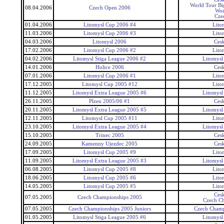
World Tour Bi
08.04.2006
Czech Open 2006
Wor
Cze
01.04.2006
Litomysl Cup 2006 #4
Lito
11.03.2006
Litomysl Cup 2006 #3
Lito
04.03.2006
Litomysl 2006
Ces
17.02.2006
Litomysl Cup 2006 #2
Lito
04.02.2006
Litomysl Stiga League 2006 #2
Litomysl
14.01.2006
Holice 2006
Ces
07.01.2006
Litomysl Cup 2006 #1
Lito
17.12.2005
Litomysl Cup 2005 #12
Lito
11.12.2005
Litomysl Extra League 2005 #6
Litomysl
26.11.2005
Plzen 2005/06 #1
Ces
20.11.2005
Litomysl Extra League 2005 #5
Litomysl
12.11.2005
Litomysl Cup 2005 #11
Lito
23.10.2005
Litomysl Extra League 2005 #4
Litomysl
15.10.2005
Trinec 2005
Ces
24.09.2005
Kamenny Ujezdec 2005
Ces
17.09.2005
Litomysl Cup 2005 #9
Lito
11.09.2005
Litomysl Extra League 2005 #3
Litomysl
06.08.2005
Litomysl Cup 2005 #8
Lito
18.06.2005
Litomysl Cup 2005 #6
Lito
14.05.2005
Litomysl Cup 2005 #5
Lito
Ces
07.05.2005
Czech Championships 2005
Czech C
07.05.2005
Czech Championships 2005 Juniors
Czech Champ
01.05.2005
Litomysl Stiga League 2005 #6
Litomysl