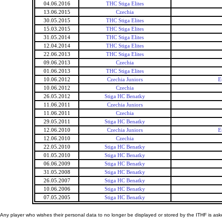
04.06.2016
THC Stiga Elites
13.06.2015
Czechia
30.05.2015
THC Stiga Elites
15.03.2015
THC Stiga Elites
31.05.2014
THC Stiga Elites
12.04.2014
THC Stiga Elites
22.06.2013
THC Stiga Elites
09.06.2013
Czechia
01.06.2013
THC Stiga Elites
10.06.2012
Czechia Juniors
E
10.06.2012
Czechia
26.05.2012
Stiga HC Benatky
11.06.2011
Czechia Juniors
11.06.2011
Czechia
29.05.2011
Stiga HC Benatky
12.06.2010
Czechia Juniors
E
12.06.2010
Czechia
22.05.2010
Stiga HC Benatky
01.05.2010
Stiga HC Benatky
06.06.2009
Stiga HC Benatky
31.05.2008
Stiga HC Benatky
26.05.2007
Stiga HC Benatky
10.06.2006
Stiga HC Benatky
07.05.2005
Stiga HC Benatky
Any player who wishes their personal data to no longer be displayed or stored by the ITHF is as