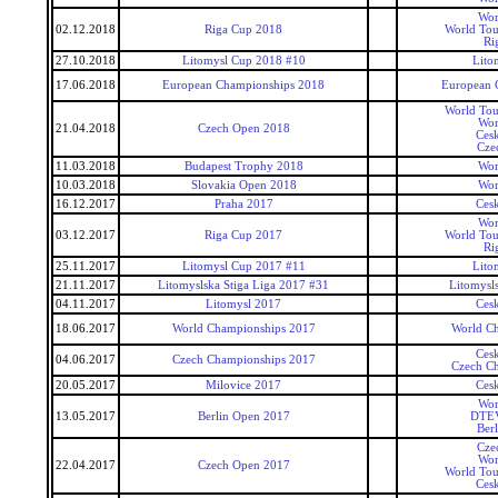
Wor
02.12.2018
Riga Cup 2018
World Tou
Ri
27.10.2018
Litomysl Cup 2018 #10
Lito
17.06.2018
European Championships 2018
European 
World Tou
Wor
21.04.2018
Czech Open 2018
Ces
Cze
11.03.2018
Budapest Trophy 2018
Wor
10.03.2018
Slovakia Open 2018
Wor
16.12.2017
Praha 2017
Ces
Wor
03.12.2017
Riga Cup 2017
World Tou
Ri
25.11.2017
Litomysl Cup 2017 #11
Lito
21.11.2017
Litomyslska Stiga Liga 2017 #31
Litomysls
04.11.2017
Litomysl 2017
Ces
18.06.2017
World Championships 2017
World C
Ces
04.06.2017
Czech Championships 2017
Czech C
20.05.2017
Milovice 2017
Ces
Wor
13.05.2017
Berlin Open 2017
DTEV
Ber
Cze
Wor
22.04.2017
Czech Open 2017
World Tou
Ces