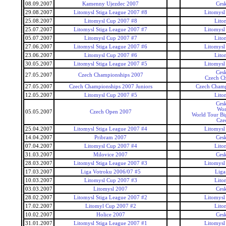
08.09.2007
Kamenny Ujezdec 2007
Ces
29.08.2007
Litomysl Stiga League 2007 #8
Litomysl
25.08.2007
Litomysl Cup 2007 #8
Lito
25.07.2007
Litomysl Stiga League 2007 #7
Litomysl
05.07.2007
Litomysl Cup 2007 #7
Lito
27.06.2007
Litomysl Stiga League 2007 #6
Litomysl
23.06.2007
Litomysl Cup 2007 #6
Lito
30.05.2007
Litomysl Stiga League 2007 #5
Litomysl
Ces
27.05.2007
Czech Championships 2007
Czech C
27.05.2007
Czech Championships 2007 Juniors
Czech Champ
12.05.2007
Litomysl Cup 2007 #5
Lito
Ces
Wor
05.05.2007
Czech Open 2007
World Tour Bi
Cze
25.04.2007
Litomysl Stiga League 2007 #4
Litomysl
14.04.2007
Pribram 2007
Ces
07.04.2007
Litomysl Cup 2007 #4
Lito
31.03.2007
Milovice 2007
Ces
28.03.2007
Litomysl Stiga League 2007 #3
Litomysl
17.03.2007
Liga Votroku 2006/07 #5
Liga
10.03.2007
Litomysl Cup 2007 #3
Lito
03.03.2007
Litomysl 2007
Ces
28.02.2007
Litomysl Stiga League 2007 #2
Litomysl
17.02.2007
Litomyl Cup 2007 #2
Lito
10.02.2007
Holice 2007
Ces
31.01.2007
Litomysl Stiga League 2007 #1
Litomysl