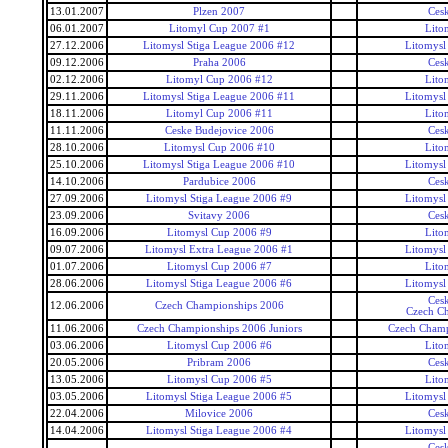
13.01.2007
Plzen 2007
Ces
06.01.2007
Litomyl Cup 2007 #1
Lito
27.12.2006
Litomysl Stiga League 2006 #12
Litomysl
09.12.2006
Praha 2006
Ces
02.12.2006
Litomyl Cup 2006 #12
Lito
29.11.2006
Litomysl Stiga League 2006 #11
Litomysl
18.11.2006
Litomyl Cup 2006 #11
Lito
11.11.2006
Ceske Budejovice 2006
Ces
28.10.2006
Litomysl Cup 2006 #10
Lito
25.10.2006
Litomysl Stiga League 2006 #10
Litomysl
14.10.2006
Pardubice 2006
Ces
27.09.2006
Litomysl Stiga League 2006 #9
Litomysl
23.09.2006
Svitavy 2006
Ces
16.09.2006
Litomysl Cup 2006 #9
Lito
09.07.2006
Litomysl Extra League 2006 #1
Litomysl
01.07.2006
Litomysl Cup 2006 #7
Lito
28.06.2006
Litomysl Stiga League 2006 #6
Litomysl
Ces
12.06.2006
Czech Championships 2006
Czech C
11.06.2006
Czech Championships 2006 Juniors
Czech Champ
03.06.2006
Litomysl Cup 2006 #6
Lito
20.05.2006
Pribram 2006
Ces
13.05.2006
Litomysl Cup 2006 #5
Lito
03.05.2006
Litomysl Stiga League 2006 #5
Litomysl
22.04.2006
Milovice 2006
Ces
14.04.2006
Litomysl Stiga League 2006 #4
Litomysl
Ces