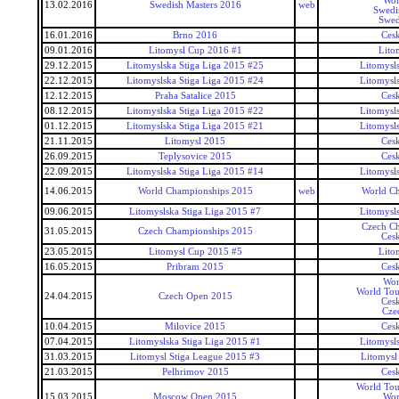
Wor
13.02.2016
Swedish Masters 2016
web
Swedi
Swed
16.01.2016
Brno 2016
Ces
09.01.2016
Litomysl Cup 2016 #1
Lito
29.12.2015
Litomyslska Stiga Liga 2015 #25
Litomysls
22.12.2015
Litomyslska Stiga Liga 2015 #24
Litomysls
12.12.2015
Praha Satalice 2015
Ces
08.12.2015
Litomyslska Stiga Liga 2015 #22
Litomysls
01.12.2015
Litomyslska Stiga Liga 2015 #21
Litomysls
21.11.2015
Litomysl 2015
Ces
26.09.2015
Teplysovice 2015
Ces
22.09.2015
Litomyslska Stiga Liga 2015 #14
Litomysls
14.06.2015
World Championships 2015
web
World C
09.06.2015
Litomyslska Stiga Liga 2015 #7
Litomysls
Czech C
31.05.2015
Czech Championships 2015
Ces
23.05.2015
Litomysl Cup 2015 #5
Lito
16.05.2015
Pribram 2015
Ces
Wor
World Tou
24.04.2015
Czech Open 2015
Ces
Cze
10.04.2015
Milovice 2015
Ces
07.04.2015
Litomyslska Stiga Liga 2015 #1
Litomysls
31.03.2015
Litomysl Stiga League 2015 #3
Litomysl
21.03.2015
Pelhrimov 2015
Ces
World Tou
15.03.2015
Moscow Open 2015
Wor