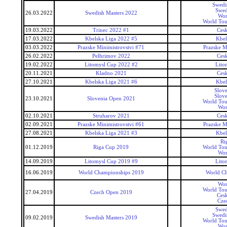
Swedi
Swed
26.03.2022
Swedish Masters 2022
Wor
World Tou
19.03.2022
Trinec 2022 #1
Ces
17.03.2022
Kbelska Liga 2022 #5
Kbel
03.03.2022
Prazske Minimistrovstvi #71
Prazske M
26.02.2022
Pelhrimov 2022
Ces
19.02.2022
Litomysl Cup 2022 #2
Lito
20.11.2021
Kladno 2021
Ces
27.10.2021
Kbelska Liga 2021 #6
Kbel
Slov
Slov
23.10.2021
Slovenia Open 2021
World Tou
Wor
02.10.2021
Struharov 2021
Ces
02.09.2021
Prazske Minimistrovstvi #61
Prazske M
27.08.2021
Kbelska Liga 2021 #3
Kbel
Ri
01.12.2019
Riga Cup 2019
World Tou
Wor
14.09.2019
Litomysl Cup 2019 #9
Lito
16.06.2019
World Championships 2019
World C
Wor
World Tou
27.04.2019
Czech Open 2019
Ces
Cze
Swed
Swedi
09.02.2019
Swedish Masters 2019
World Tou
Wor