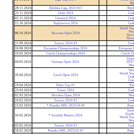
Ri
28.11.2024
Kbelska Liga 2024 #13
Kbel
23.11.2024
Cheb 2024
Ces
02.11.2024
Litomysl 2024
Ces
12.10.2024
Teplysovice 2024
Ces
World Tou
Wor
06.10.2024
Slovenia Open 2024
Slov
Slov
21.09.2024
Turnov 2024 #3
Ces
16.06.2024
European Championships 2024
European 
19.05.2024
Czech Championships 2024
Czech C
Germ
04.05.2024
German Open 2024
DTEV
Wor
Wor
World Tou
20.04.2024
Czech Open 2024
Ces
Cze
19.04.2024
Elites Cup #1
Eli
23.03.2024
Trinec 2024
Ces
02.03.2024
Slovakia Open 2024
Wor
24.02.2024
Turnov 2024 #2
Ces
15.02.2024
* Prazska NHL 2023/24 #6
Pra
Swed
Swedi
10.02.2024
* Swedish Masters 2024
World Tou
Wor
03.02.2024
Turnov 2024 #1
Ces
18.01.2024
Prazska NHL 2023/24 #5
Pra