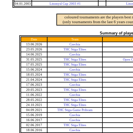
04.01.2003
Litomysl Cup 2003 #1
Lito
coloured tournaments are the players best 
(only tournaments from the last 6 years coun
Summary of player
Date
Team
13.06.2026
Czechia
23.05.2026
THC Stiga Elites
14.06.2025
Czechia
31.05.2025
THC Stiga Elites
Open C
17.05.2025
THC Stiga Elites
15.06.2024
Czechia
18.05.2024
THC Stiga Elites
21.04.2024
THC Stiga Elites
17.06.2023
Czechia
20.05.2023
THC Stiga Elites
11.06.2022
Czechia
28.05.2022
THC Stiga Elites
24.10.2021
THC Stiga Elites
04.09.2021
THC Stiga-Game Pribram
15.06.2019
Czechia
16.06.2017
Czechia
02.06.2017
THC Stiga Elites
18.06.2016
Czechia