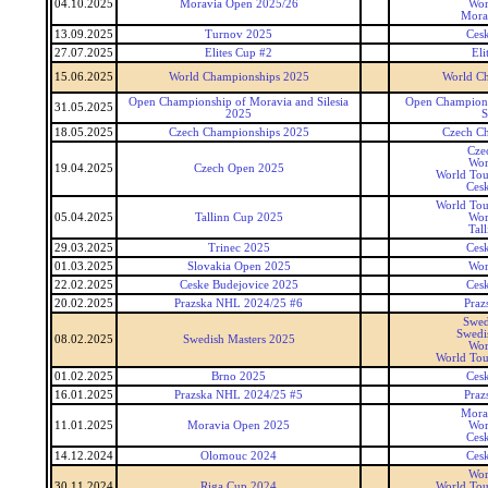
04.10.2025
Moravia Open 2025/26
Wor
Mora
13.09.2025
Turnov 2025
Ces
27.07.2025
Elites Cup #2
Eli
15.06.2025
World Championships 2025
World C
Open Championship of Moravia and Silesia
Open Champions
31.05.2025
2025
S
18.05.2025
Czech Championships 2025
Czech C
Cze
Wor
19.04.2025
Czech Open 2025
World Tou
Ces
World Tou
05.04.2025
Tallinn Cup 2025
Wor
Tal
29.03.2025
Trinec 2025
Ces
01.03.2025
Slovakia Open 2025
Wor
22.02.2025
Ceske Budejovice 2025
Ces
20.02.2025
Prazska NHL 2024/25 #6
Pra
Swed
Swedi
08.02.2025
Swedish Masters 2025
Wor
World Tou
01.02.2025
Brno 2025
Ces
16.01.2025
Prazska NHL 2024/25 #5
Pra
Mora
11.01.2025
Moravia Open 2025
Wor
Ces
14.12.2024
Olomouc 2024
Ces
Wor
30.11.2024
Riga Cup 2024
World Tou