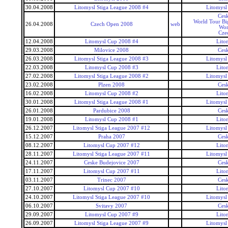
30.04.2008
Litomysl Stiga League 2008 #4
Litomysl
Ces
World Tour Bi
26.04.2008
Czech Open 2008
web
Wor
Cze
12.04.2008
Litomysl Cup 2008 #4
Lito
29.03.2008
Milovice 2008
Ces
26.03.2008
Litomysl Stiga League 2008 #3
Litomysl
22.03.2008
Litomysl Cup 2008 #3
Lito
27.02.2008
Litomysl Stiga League 2008 #2
Litomysl
23.02.2008
Plzen 2008
Ces
16.02.2008
Litomysl Cup 2008 #2
Lito
30.01.2008
Litomysl Stiga League 2008 #1
Litomysl
26.01.2008
Pardubice 2008
Ces
19.01.2008
Litomysl Cup 2008 #1
Lito
26.12.2007
Litomysl Stiga League 2007 #12
Litomysl
15.12.2007
Praha 2007
Ces
08.12.2007
Litomysl Cup 2007 #12
Lito
28.11.2007
Litomysl Stiga League 2007 #11
Litomysl
24.11.2007
Ceske Budejovice 2007
Ces
17.11.2007
Litomysl Cup 2007 #11
Lito
03.11.2007
Trinec 2007
Ces
27.10.2007
Litomysl Cup 2007 #10
Lito
24.10.2007
Litomysl Stiga League 2007 #10
Litomysl
06.10.2007
Svitavy 2007
Ces
29.09.2007
Litomysl Cup 2007 #9
Lito
26.09.2007
Litomysl Stiga League 2007 #9
Litomysl