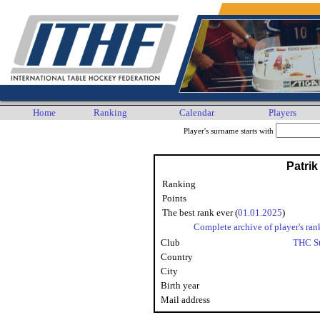
Home
Ranking
Calendar
Players
Player's surname starts with
Patrik
Ranking
Points
The best rank ever (
01.01.2025
)
Complete archive of player's ran
Club
THC St
Country
City
Birth year
Mail address