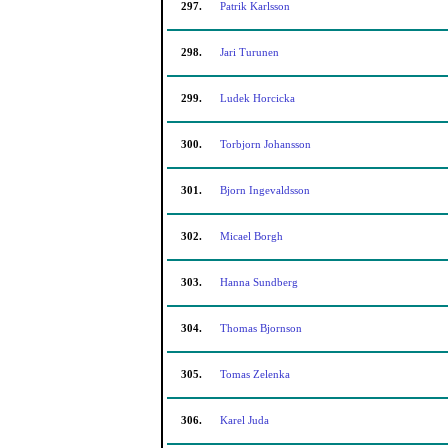
297.
Patrik Karlsson
298.
Jari Turunen
299.
Ludek Horcicka
300.
Torbjorn Johansson
301.
Bjorn Ingevaldsson
302.
Micael Borgh
303.
Hanna Sundberg
304.
Thomas Bjornson
305.
Tomas Zelenka
306.
Karel Juda