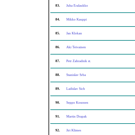
83.
Juha Eralaukko
84.
Mikko Kauppi
85.
Jan Klokan
86.
Aki Teivainen
87.
Petr Zahradnik st.
88.
Stanislav Srba
89.
Ladislav Sich
90.
Seppo Kosonen
91.
Martin Drapak
92.
Jiri Klimes