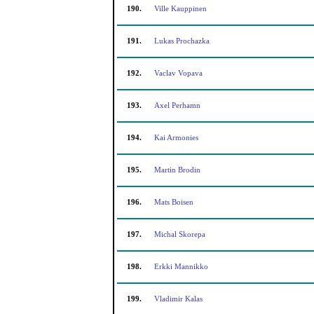
190.
Ville Kauppinen
191.
Lukas Prochazka
192.
Vaclav Vopava
193.
Axel Perhamn
194.
Kai Armonies
195.
Martin Brodin
196.
Mats Boisen
197.
Michal Skorepa
198.
Erkki Mannikko
199.
Vladimir Kalas