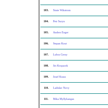
103.
Sissie Wikstrom
104.
Petr Suryn
105.
Anders Enger
106.
Stepan Kout
107.
Lubos Cerny
108.
Jiri Kropacek
109.
Josef Kraus
110.
Ladislav Novy
111.
Mika Myllykangas