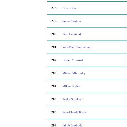
278.
Erik Torhall
279.
Janne Kantola
280.
Petri Lehtimaki
281.
Veli-Matti Tuomainen
282.
Dusan Novosad
283.
Michal Minovsky
284.
Mikael Nylen
285.
Pekka Suikkari
286.
Jean-Claude Klaus
287.
Jakub Svoboda