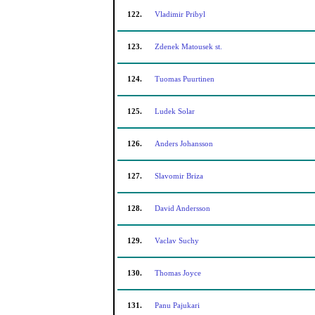
122.
Vladimir Pribyl
123.
Zdenek Matousek st.
124.
Tuomas Puurtinen
125.
Ludek Solar
126.
Anders Johansson
127.
Slavomir Briza
128.
David Andersson
129.
Vaclav Suchy
130.
Thomas Joyce
131.
Panu Pajukari