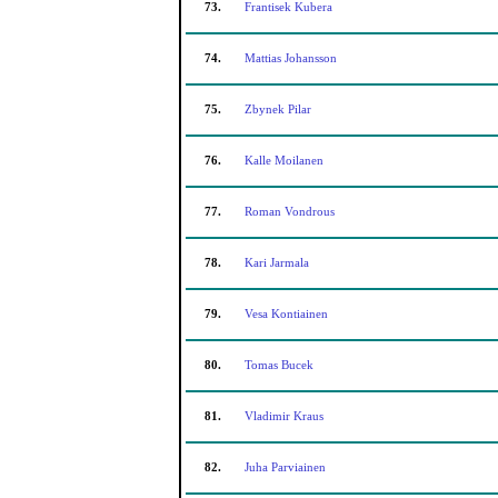
73.
Frantisek Kubera
74.
Mattias Johansson
75.
Zbynek Pilar
76.
Kalle Moilanen
77.
Roman Vondrous
78.
Kari Jarmala
79.
Vesa Kontiainen
80.
Tomas Bucek
81.
Vladimir Kraus
82.
Juha Parviainen