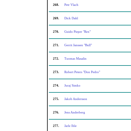
268.
Petr Vlach
269.
Dick Dahl
270.
Guido Pieper "Rex"
271.
Gerrit Janssen "Bull"
272.
Tuomas Masalin
273.
Robert Peters "Don Pedro"
274.
Juraj Simko
275.
Jakob Andersson
276.
Jens Anderberg
277.
Jarle Ihle