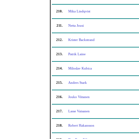
210.
Mika Lindqvist
211.
Netta Jousi
212.
Krister Backstrand
213.
Patrik Laine
214.
Miloslav Kubica
215.
Anders Stark
216.
Jouko Viitanen
217.
Lasse Vaisanen
218.
Robert Hakansson