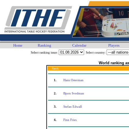
Home
Ranking
Calendar
Players
Select ranking issue:
Select country:
World ranking as
Rank
1.
Hans Osterman
2.
Bjorn Svedman
3.
Stefan Edwall
4.
Finn Fries