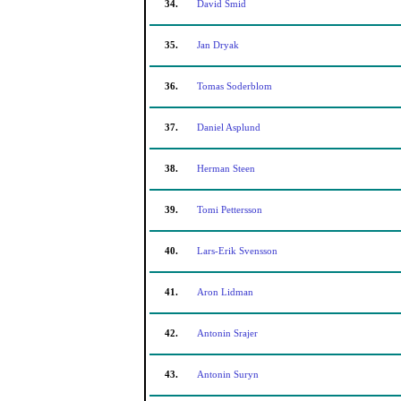
34.
David Smid
35.
Jan Dryak
36.
Tomas Soderblom
37.
Daniel Asplund
38.
Herman Steen
39.
Tomi Pettersson
40.
Lars-Erik Svensson
41.
Aron Lidman
42.
Antonin Srajer
43.
Antonin Suryn