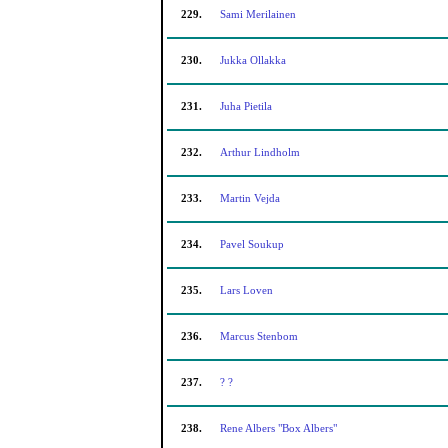
229.
Sami Merilainen
230.
Jukka Ollakka
231.
Juha Pietila
232.
Arthur Lindholm
233.
Martin Vejda
234.
Pavel Soukup
235.
Lars Loven
236.
Marcus Stenbom
237.
? ?
238.
Rene Albers "Box Albers"