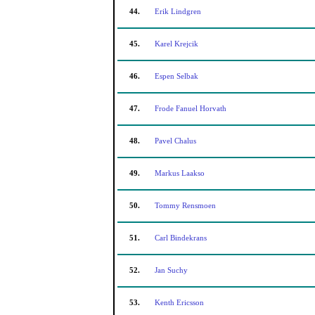
44.
Erik Lindgren
45.
Karel Krejcik
46.
Espen Selbak
47.
Frode Fanuel Horvath
48.
Pavel Chalus
49.
Markus Laakso
50.
Tommy Rensmoen
51.
Carl Bindekrans
52.
Jan Suchy
53.
Kenth Ericsson