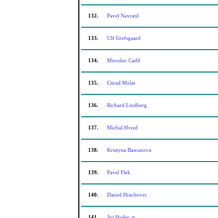
132.
Pavel Navratil
133.
Ulf Grefsgaard
134.
Miroslav Cadil
135.
Ctirad Molat
136.
Richard Lindberg
137.
Michal Hvizd
138.
Kristyna Bascanova
139.
Pavel Flek
140.
Daniel Hrachovec
141.
Jiri Hudec st.