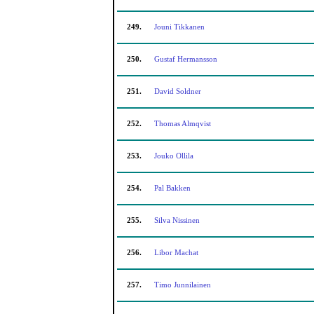
249.
Jouni Tikkanen
250.
Gustaf Hermansson
251.
David Soldner
252.
Thomas Almqvist
253.
Jouko Ollila
254.
Pal Bakken
255.
Silva Nissinen
256.
Libor Machat
257.
Timo Junnilainen