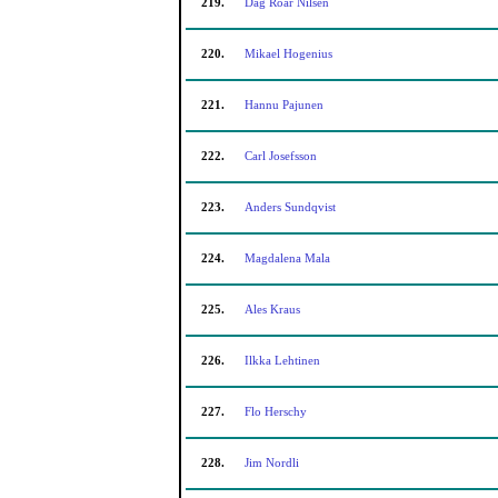
219.
Dag Roar Nilsen
220.
Mikael Hogenius
221.
Hannu Pajunen
222.
Carl Josefsson
223.
Anders Sundqvist
224.
Magdalena Mala
225.
Ales Kraus
226.
Ilkka Lehtinen
227.
Flo Herschy
228.
Jim Nordli