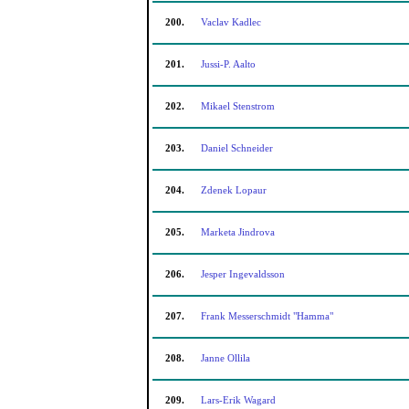
200.
Vaclav Kadlec
201.
Jussi-P. Aalto
202.
Mikael Stenstrom
203.
Daniel Schneider
204.
Zdenek Lopaur
205.
Marketa Jindrova
206.
Jesper Ingevaldsson
207.
Frank Messerschmidt "Hamma"
208.
Janne Ollila
209.
Lars-Erik Wagard