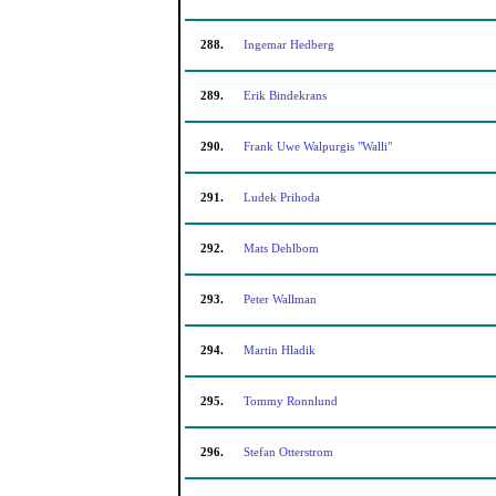
288.
Ingemar Hedberg
289.
Erik Bindekrans
290.
Frank Uwe Walpurgis "Walli"
291.
Ludek Prihoda
292.
Mats Dehlbom
293.
Peter Wallman
294.
Martin Hladik
295.
Tommy Ronnlund
296.
Stefan Otterstrom