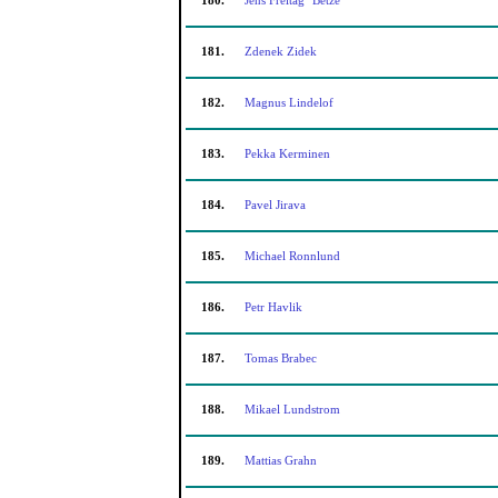
180.
Jens Freitag "Betze"
181.
Zdenek Zidek
182.
Magnus Lindelof
183.
Pekka Kerminen
184.
Pavel Jirava
185.
Michael Ronnlund
186.
Petr Havlik
187.
Tomas Brabec
188.
Mikael Lundstrom
189.
Mattias Grahn