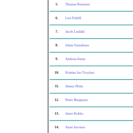
5.
Thomas Petersson
6.
Lars Fridell
7.
Jacob Lindahl
8.
Johan Gustafsson
9.
Andreas Aman
10.
Kristian Iso-Tryykari
11.
Jimmy Holm
12.
Petter Bengtsson
13.
Janne Kokko
14.
Anssi Jarvinen