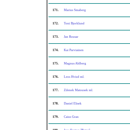
171.
Marius Smaberg
172.
Toni Bjorklund
173.
Jan Rousar
174.
Kai Parviainen
175.
Magnus Ahlberg
176.
Leos Hvizd ml.
177.
Zdenek Matousek ml.
178.
Daniel Elisek
179.
Caius Gran