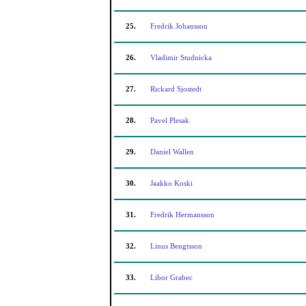
25.
Fredrik Johansson
26.
Vladimir Studnicka
27.
Rickard Sjostedt
28.
Pavel Plesak
29.
Daniel Wallen
30.
Jaakko Koski
31.
Fredrik Hermansson
32.
Linus Bengtsson
33.
Libor Grabec