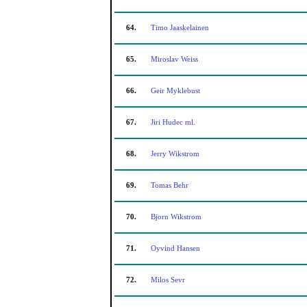
64.
Timo Jaaskelainen
65.
Miroslav Weiss
66.
Geir Myklebust
67.
Jiri Hudec ml.
68.
Jerry Wikstrom
69.
Tomas Behr
70.
Bjorn Wikstrom
71.
Oyvind Hansen
72.
Milos Sevr