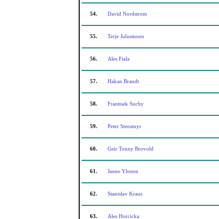
54.
David Nordstrom
55.
Terje Julusmoen
56.
Ales Fiala
57.
Hakan Brandt
58.
Frantisek Suchy
59.
Peter Stensmyr
60.
Geir Tonny Brovold
61.
Janne Ylonen
62.
Stanislav Kraus
63.
Ales Horcicka