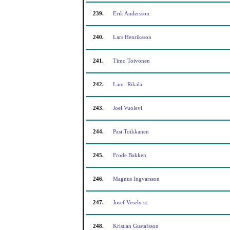
239.
Erik Andersson
240.
Lars Henriksson
241.
Timo Toivonen
242.
Lauri Rikala
243.
Joel Vuolevi
244.
Pasi Toikkanen
245.
Frode Bakken
246.
Magnus Ingvarsson
247.
Josef Vesely st.
248.
Kristian Gustafsson