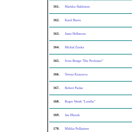
161.
Markku Hakkinen
162.
Karel Bures
163.
Sami Hellstrom
164.
Michal Zunka
165.
Sven Bottge "Der Professor"
166.
Tereza Krausova
167.
Robert Pazlar
168.
Roger Westh "Lundin"
169.
Jan Hluzek
170.
Miikka Pulliainen