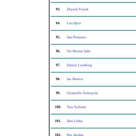
93.
Zbynek Fronek
94.
Lars Hjort
95.
Jani Petajasuo
96.
Tor Morten Salte
97.
Johnny Lundberg
98.
Jan Medvec
99.
Christoffer Soderqvist
100.
Tore Sorheim
101.
Ales Lehky
102.
Petr Jarolim