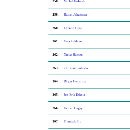
258.
Michal Holecek
259.
Hakan Johansson
260.
Etienne Flore
261.
Vesa Laitinen
262.
Niclas Hansen
263.
Christian Carlsson
264.
Birger Hedstrom
265.
Jan-Erik Eskola
266.
Daniel Tingsjo
267.
Frantisek Srp