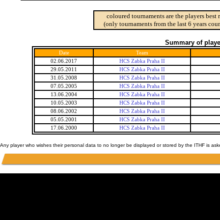
coloured tournaments are the players best 
(only tournaments from the last 6 years coun
Summary of player
Date
Team
02.06.2017
HCS Zabka Praha II
29.05.2011
HCS Zabka Praha II
31.05.2008
HCS Zabka Praha II
07.05.2005
HCS Zabka Praha II
13.06.2004
HCS Zabka Praha II
10.05.2003
HCS Zabka Praha II
08.06.2002
HCS Zabka Praha II
05.05.2001
HCS Zabka Praha II
17.06.2000
HCS Zabka Praha II
Any player who wishes their personal data to no longer be displayed or stored by the ITHF is as