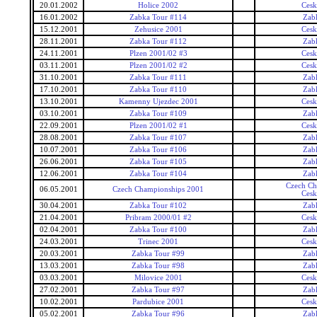
20.01.2002
Holice 2002
Cesk
16.01.2002
Zabka Tour #114
Zab
15.12.2001
Zehusice 2001
Cesk
28.11.2001
Zabka Tour #112
Zab
24.11.2001
Plzen 2001/02 #3
Cesk
03.11.2001
Plzen 2001/02 #2
Cesk
31.10.2001
Zabka Tour #111
Zab
17.10.2001
Zabka Tour #110
Zab
13.10.2001
Kamenny Ujezdec 2001
Cesk
03.10.2001
Zabka Tour #109
Zab
22.09.2001
Plzen 2001/02 #1
Cesk
28.08.2001
Zabka Tour #107
Zab
10.07.2001
Zabka Tour #106
Zab
26.06.2001
Zabka Tour #105
Zab
12.06.2001
Zabka Tour #104
Zab
Czech Ch
06.05.2001
Czech Championships 2001
Cesk
30.04.2001
Zabka Tour #102
Zab
21.04.2001
Pribram 2000/01 #2
Cesk
02.04.2001
Zabka Tour #100
Zab
24.03.2001
Trinec 2001
Cesk
20.03.2001
Zabka Tour #99
Zab
13.03.2001
Zabka Tour #98
Zab
03.03.2001
Milovice 2001
Cesk
27.02.2001
Zabka Tour #97
Zab
10.02.2001
Pardubice 2001
Cesk
05.02.2001
Zabka Tour #96
Zab