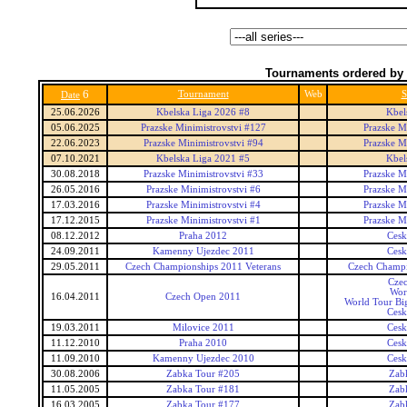
Tournaments ordered by 
6
Tournament
Web
S
Date
25.06.2026
Kbelska Liga 2026 #8
Kbel
05.06.2025
Prazske Minimistrovstvi #127
Prazske Mi
22.06.2023
Prazske Minimistrovstvi #94
Prazske Mi
07.10.2021
Kbelska Liga 2021 #5
Kbel
30.08.2018
Prazske Minimistrovstvi #33
Prazske Mi
26.05.2016
Prazske Minimistrovstvi #6
Prazske Mi
17.03.2016
Prazske Minimistrovstvi #4
Prazske Mi
17.12.2015
Prazske Minimistrovstvi #1
Prazske Mi
08.12.2012
Praha 2012
Cesk
24.09.2011
Kamenny Ujezdec 2011
Cesk
29.05.2011
Czech Championships 2011 Veterans
Czech Champi
Cze
Wor
16.04.2011
Czech Open 2011
World Tour Bi
Cesk
19.03.2011
Milovice 2011
Cesk
11.12.2010
Praha 2010
Cesk
11.09.2010
Kamenny Ujezdec 2010
Cesk
30.08.2006
Zabka Tour #205
Zab
11.05.2005
Zabka Tour #181
Zab
16.03.2005
Zabka Tour #177
Zab