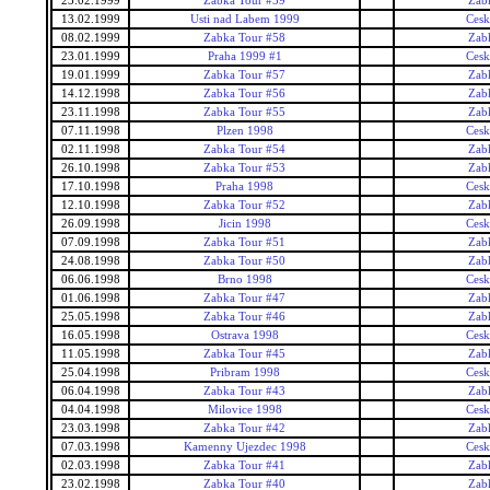
23.02.1999
Zabka Tour #59
Zab
13.02.1999
Usti nad Labem 1999
Cesk
08.02.1999
Zabka Tour #58
Zab
23.01.1999
Praha 1999 #1
Cesk
19.01.1999
Zabka Tour #57
Zab
14.12.1998
Zabka Tour #56
Zab
23.11.1998
Zabka Tour #55
Zab
07.11.1998
Plzen 1998
Cesk
02.11.1998
Zabka Tour #54
Zab
26.10.1998
Zabka Tour #53
Zab
17.10.1998
Praha 1998
Cesk
12.10.1998
Zabka Tour #52
Zab
26.09.1998
Jicin 1998
Cesk
07.09.1998
Zabka Tour #51
Zab
24.08.1998
Zabka Tour #50
Zab
06.06.1998
Brno 1998
Cesk
01.06.1998
Zabka Tour #47
Zab
25.05.1998
Zabka Tour #46
Zab
16.05.1998
Ostrava 1998
Cesk
11.05.1998
Zabka Tour #45
Zab
25.04.1998
Pribram 1998
Cesk
06.04.1998
Zabka Tour #43
Zab
04.04.1998
Milovice 1998
Cesk
23.03.1998
Zabka Tour #42
Zab
07.03.1998
Kamenny Ujezdec 1998
Cesk
02.03.1998
Zabka Tour #41
Zab
23.02.1998
Zabka Tour #40
Zab