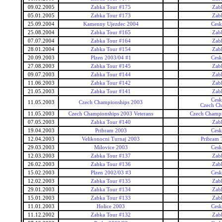
09.02.2005
Zabka Tour #175
Zab
05.01.2005
Zabka Tour #173
Zab
25.09.2004
Kamenny Ujezdec 2004
Cesk
25.08.2004
Zabka Tour #165
Zab
07.07.2004
Zabka Tour #164
Zab
28.01.2004
Zabka Tour #154
Zab
20.09.2003
Plzen 2003/04 #1
Cesk
27.08.2003
Zabka Tour #145
Zab
09.07.2003
Zabka Tour #144
Zab
11.06.2003
Zabka Tour #142
Zab
21.05.2003
Zabka Tour #141
Zab
Cesk
11.05.2003
Czech Championships 2003
Czech Ch
11.05.2003
Czech Championships 2003 Veterans
Czech Champi
07.05.2003
Zabka Tour #140
Zab
19.04.2003
Pribram 2003
Cesk
12.04.2003
Velikonocni Turnaj 2003
Pribram 
29.03.2003
Milovice 2003
Cesk
12.03.2003
Zabka Tour #137
Zab
26.02.2003
Zabka Tour #136
Zab
15.02.2003
Plzen 2002/03 #3
Cesk
12.02.2003
Zabka Tour #135
Zab
29.01.2003
Zabka Tour #134
Zab
15.01.2003
Zabka Tour #133
Zab
11.01.2003
Holice 2003
Cesk
11.12.2002
Zabka Tour #132
Zab