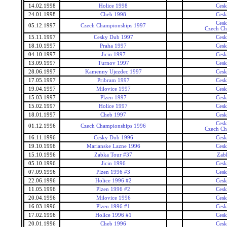
14.02.1998
Holice 1998
Cesk
24.01.1998
Cheb 1998
Cesk
Cesk
05.12.1997
Czech Championships 1997
Czech Ch
15.11.1997
Cesky Dub 1997
Cesk
18.10.1997
Praha 1997
Cesk
04.10.1997
Jicin 1997
Cesk
13.09.1997
Turnov 1997
Cesk
28.06.1997
Kamenny Ujezdec 1997
Cesk
17.05.1997
Pribram 1997
Cesk
19.04.1997
Milovice 1997
Cesk
15.03.1997
Plzen 1997
Cesk
15.02.1997
Holice 1997
Cesk
18.01.1997
Cheb 1997
Cesk
Cesk
01.12.1996
Czech Championships 1996
Czech Ch
16.11.1996
Cesky Dub 1996
Cesk
19.10.1996
Marianske Lazne 1996
Cesk
15.10.1996
Zabka Tour #37
Zab
05.10.1996
Jicin 1996
Cesk
07.09.1996
Plzen 1996 #3
Cesk
22.06.1996
Holice 1996 #2
Cesk
11.05.1996
Plzen 1996 #2
Cesk
20.04.1996
Milovice 1996
Cesk
16.03.1996
Plzen 1996 #1
Cesk
17.02.1996
Holice 1996 #1
Cesk
20.01.1996
Cheb 1996
Cesk