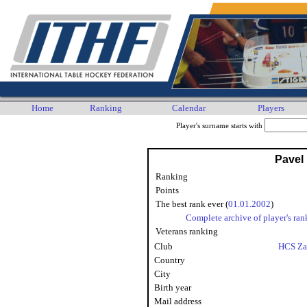
Home
Ranking
Calendar
Players
Player's surname starts with
Pavel 
Ranking
Points
The best rank ever (
01.01.2002
)
Complete archive of player's ran
Veterans ranking
Club
HCS Za
Country
City
Birth year
Mail address