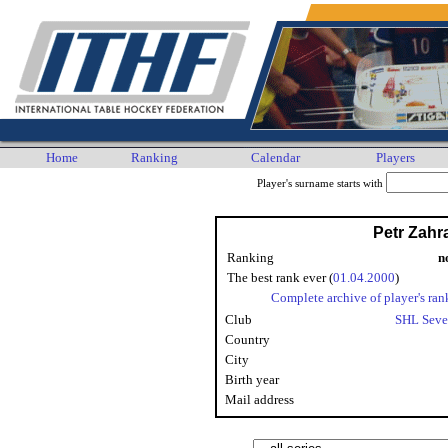
Home
Ranking
Calendar
Players
Player's surname starts with
Petr Zahra
Ranking
n
The best rank ever (
01.04.2000
)
Complete archive of player's ran
Club
SHL Seve
Country
City
Birth year
Mail address