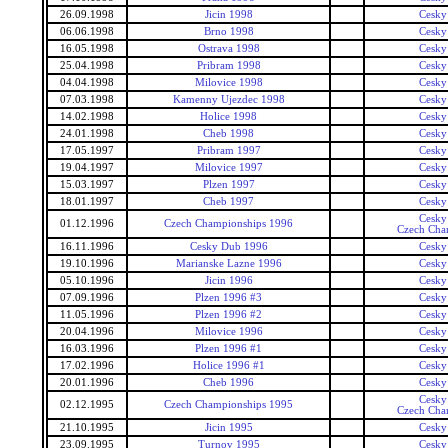
26.09.1998
Jicin 1998
Cesky
06.06.1998
Brno 1998
Cesky
16.05.1998
Ostrava 1998
Cesky
25.04.1998
Pribram 1998
Cesky
04.04.1998
Milovice 1998
Cesky
07.03.1998
Kamenny Ujezdec 1998
Cesky
14.02.1998
Holice 1998
Cesky
24.01.1998
Cheb 1998
Cesky
17.05.1997
Pribram 1997
Cesky
19.04.1997
Milovice 1997
Cesky
15.03.1997
Plzen 1997
Cesky
18.01.1997
Cheb 1997
Cesky
Cesky
01.12.1996
Czech Championships 1996
Czech Cha
16.11.1996
Cesky Dub 1996
Cesky
19.10.1996
Marianske Lazne 1996
Cesky
05.10.1996
Jicin 1996
Cesky
07.09.1996
Plzen 1996 #3
Cesky
11.05.1996
Plzen 1996 #2
Cesky
20.04.1996
Milovice 1996
Cesky
16.03.1996
Plzen 1996 #1
Cesky
17.02.1996
Holice 1996 #1
Cesky
20.01.1996
Cheb 1996
Cesky
Cesky
02.12.1995
Czech Championships 1995
Czech Cha
21.10.1995
Jicin 1995
Cesky
23.09.1995
Turnov 1995
Cesky