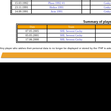
15.03.1992
Plzen 1992 #1
Cesky
23.11.1991
Holice 1991
Cesky
14.09.1991
Jicin 1991
Cesky
Summary of player
Date
Team
07.05.2005
SHL Severni Cechy
05.05.2001
SHL Severni Cechy
17.06.2000
SHL Severni Cechy
Any player who wishes their personal data to no longer be displayed or stored by the ITHF is as