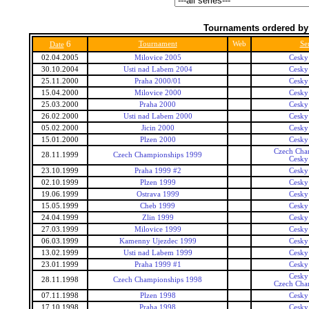
Tournaments ordered by
6
Tournament
Web
Ser
Date
02.04.2005
Milovice 2005
Cesky
30.10.2004
Usti nad Labem 2004
Cesky
25.11.2000
Praha 2000/01
Cesky
15.04.2000
Milovice 2000
Cesky
25.03.2000
Praha 2000
Cesky
26.02.2000
Usti nad Labem 2000
Cesky
05.02.2000
Jicin 2000
Cesky
15.01.2000
Plzen 2000
Cesky
Czech Cha
28.11.1999
Czech Championships 1999
Cesky
23.10.1999
Praha 1999 #2
Cesky
02.10.1999
Plzen 1999
Cesky
19.06.1999
Ostrava 1999
Cesky
15.05.1999
Cheb 1999
Cesky
24.04.1999
Zlin 1999
Cesky
27.03.1999
Milovice 1999
Cesky
06.03.1999
Kamenny Ujezdec 1999
Cesky
13.02.1999
Usti nad Labem 1999
Cesky
23.01.1999
Praha 1999 #1
Cesky
Cesky
28.11.1998
Czech Championships 1998
Czech Cha
07.11.1998
Plzen 1998
Cesky
17.10.1998
Praha 1998
Cesky