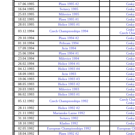
17.06.1995
Plzen 1995 #2
Cesky
16.04.1995
Svitavy 1995
Cesky
25.03.1995
Milovice 1995
Cesky
18.02.1995
Plzen 1995 #1
Cesky
28.01.1995
Holice 1995 #1
Cesky
Cesky
03.12.1994
Czech Championships 1994
Czech Cha
29.10.1994
Plzen 1994 #2
Cesky
01.10.1994
Pribram 1994
Cesky
17.09.1994
Jicin 1994
Cesky
25.06.1994
Plzen 1994 #1
Cesky
23.04.1994
Milovice 1994
Cesky
26.02.1994
Holice 1994 #1
Cesky
04.12.1993
Holice 1993 #4
Cesky
18.09.1993
Jicin 1993
Cesky
19.06.1993
Holice 1993 #3
Cesky
08.05.1993
Holice 1993 #2
Cesky
20.03.1993
Milovice 1993
Cesky
06.02.1993
Holice 1993 #1
Cesky
Czech Cha
05.12.1992
Czech Championships 1992
Cesky
28.11.1992
Holice 1992 #2
Cesky
21.11.1992
Marianske Lazne 1992
Cesky
31.10.1992
Svitavy 1992
Cesky
18.10.1992
Kladno 1992
Cesky
02.05.1992
European Championships 1992
European Ch
18.04.1992
Plzen 1992 #2
Cesky