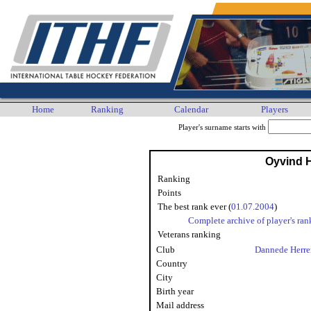
Home
Ranking
Calendar
Players
Player's surname starts with
Oyvind 
Ranking
Points
The best rank ever (
01.07.2004
)
Complete archive of player's ran
Veterans ranking
Club
Dannede Herre
Country
City
Birth year
Mail address