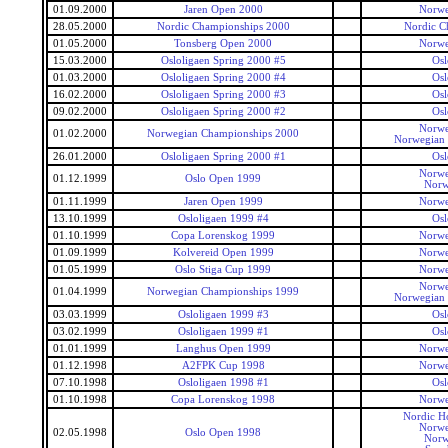
01.09.2000
Jaren Open 2000
Norwe
28.05.2000
Nordic Championships 2000
Nordic C
01.05.2000
Tonsberg Open 2000
Norwe
15.03.2000
Osloligaen Spring 2000 #5
Osl
01.03.2000
Osloligaen Spring 2000 #4
Osl
16.02.2000
Osloligaen Spring 2000 #3
Osl
09.02.2000
Osloligaen Spring 2000 #2
Osl
Norwe
01.02.2000
Norwegian Championships 2000
Norwegian
26.01.2000
Osloligaen Spring 2000 #1
Osl
Norwe
01.12.1999
Oslo Open 1999
Norw
01.11.1999
Jaren Open 1999
Norwe
13.10.1999
Osloligaen 1999 #4
Osl
01.10.1999
Copa Lorenskog 1999
Norwe
01.09.1999
Kolvereid Open 1999
Norwe
01.05.1999
Oslo Stiga Cup 1999
Norwe
Norwe
01.04.1999
Norwegian Championships 1999
Norwegian
03.03.1999
Osloligaen 1999 #3
Osl
03.02.1999
Osloligaen 1999 #1
Osl
01.01.1999
Langhus Open 1999
Norwe
01.12.1998
A2FPK Cup 1998
Norwe
07.10.1998
Osloligaen 1998 #1
Osl
01.10.1998
Copa Lorenskog 1998
Norwe
Nordic H
Norwe
02.05.1998
Oslo Open 1998
Norw