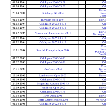
01.08.2004
Osloligaen 2004/05 #1
Osl
01.08.2004
Osloligaen 2004/05 #2
Osl
Norwe
25.04.2004
Goteborgs GP 2004
Swed
Gote
01.04.2004
Risvollan Open 2004
Norwe
01.03.2004
Osloligaen 2003/04 #14
Osl
01.03.2004
Osloligaen 2003/04 #15
Osl
Norwe
01.02.2004
Norwegian Championships 2004
Norwegian
01.02.2004
Osloligaen 2003/04 #12
Osl
01.02.2004
Osloligaen 2003/04 #13
Osl
Eur
Swed
18.01.2004
Swedish Championships 2004
Swedish 
Swedi
01.12.2003
Osloligaen 2003/04 #8
Osl
01.12.2003
Osloligaen 2003/04 #9
Osl
Eur
14.11.2003
Oslo Open 2003
Norwe
Norw
18.10.2003
Lambertseter Open 2003
Norwe
01.10.2003
Osloligaen 2003/04 #6
Osl
24.09.2003
Bergensliga Autumn 2003 #3
Ber
19.09.2003
Trondheim Open 2003
Norwe
01.09.2003
Osloligaen 2003/04 #3
Osl
30.08.2003
Jaren Open 2003
Norwe
08.06.2003
World Championships 2003
World C
01.04.2003
Osloligaen 2002/03 #15
Osl