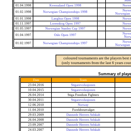
Swed
01.04.1998
Kvernaland Open 1998
Norwe
Norwe
01.02.1998
Norwegian Championships 1998
Norwegian
01.01.1998
Langhus Open 1998
Norwe
01.11.1997
Lorenskog Open 1997
Norwe
01.05.1997
Norwegian Stanley Cup 1997
Norwe
Norwe
01.04.1997
Oslo Open 1997
Norw
Norwe
01.02.1997
Norwegian Championships 1997
Norwegian
coloured tournaments are the players best 
(only tournaments from the last 6 years coun
Summary of player
Date
Team
23.04.2016
Stigarevolusjonen
10.04.2015
Stigarevolusjonen
26.04.2014
Stiga Freedom Fighters
30.04.2011
Stigarevolusjonen
12.06.2010
Norway
11.04.2010
Foreldreutvalget
29.03.2009
Dannede Herrers Selskab
26.04.2008
Dannede Herrers Selskab
23.09.2007
Dannede Herrers Selskab
24.03.2007
Dannede Herrers Selskab