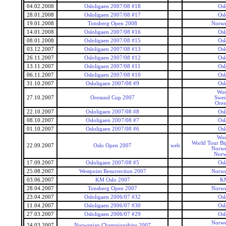
04.02.2008
Osloligaen 2007/08 #18
Osl
28.01.2008
Osloligaen 2007/08 #17
Osl
19.01.2008
Tonsberg Open 2008
Norwe
14.01.2008
Osloligaen 2007/08 #16
Osl
08.01.2008
Osloligaen 2007/08 #15
Osl
03.12.2007
Osloligaen 2007/08 #13
Osl
26.11.2007
Osloligaen 2007/08 #12
Osl
13.11.2007
Osloligaen 2007/08 #11
Osl
06.11.2007
Osloligaen 2007/08 #10
Osl
31.10.2007
Osloligaen 2007/08 #9
Osl
Wor
27.10.2007
Oresund Cup 2007
Swed
Ore
22.10.2007
Osloligaen 2007/08 #8
Osl
08.10.2007
Osloligaen 2007/08 #7
Osl
01.10.2007
Osloligaen 2007/08 #6
Osl
Wor
World Tour Bi
22.09.2007
Oslo Open 2007
web
Norwe
Norw
17.09.2007
Osloligaen 2007/08 #5
Osl
25.08.2007
Westpoint Resurrection 2007
Norwe
03.06.2007
KM Oslo 2007
KM
28.04.2007
Tonsberg Open 2007
Norwe
23.04.2007
Osloligaen 2006/07 #32
Osl
11.04.2007
Osloligaen 2006/07 #30
Osl
27.03.2007
Osloligaen 2006/07 #29
Osl
Norwe
24.03.2007
Norwegian Championships 2007