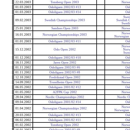
22.03.2003
Tonsberg Open 2003
Norwe
01.03.2003
Osloligaen 2002/03 #13
Osl
01.03.2003
Osloligaen 2002/03 #14
Osl
Swed
09.02.2003
Swedish Championships 2003
Swedish 
Swedi
25.01.2003
Sandnes Open 2003
Norwe
Norwe
16.01.2003
Norwegian Championships 2003
Norwegian
01.01.2003
Osloligaen 2002/03 #11
Osl
Norwe
15.12.2002
Oslo Open 2002
Norw
Swed
01.12.2002
Osloligaen 2002/03 #10
Osl
16.11.2002
Jaren Open 2002
Norwe
01.11.2002
Osloligaen 2002/03 #6
Osl
01.11.2002
Osloligaen 2002/03 #8
Osl
12.10.2002
Fredrikstad Open 2002
Norwe
14.09.2002
Trondheim Open 2002
Norwe
06.05.2002
Osloligaen 2001/02 #12
Osl
01.05.2002
A2FPK Cup 2002
Norwe
28.04.2002
Nordic Championships 2002
Nordic C
09.04.2002
Osloligaen 2001/02 #14
Osl
Norwe
01.04.2002
Norwegian Championships 2002
Norwegian
20.03.2002
Osloligaen 2001/02 #13
Osl
06.02.2002
Osloligaen 2001/02 #11
Osl
01.02.2002
Tonsberg Open 2002
Norwe
16.01.2002
Osloligaen 2001/02 #9
Osl