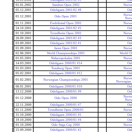
01.01.2002
Sandnes Open 2002
Norwe
05.12.2001
Osloligaen 2001/02 #8
Osl
Norwe
01.12.2001
Oslo Open 2001
Norw
01.11.2001
Fredrikstad Open 2001
Norwe
24.10.2001
Osloligaen 2001/02 #5
Osl
01.10.2001
Trondheim Open 2001
Norwe
26.09.2001
Osloligaen 2001/02 #3
Osl
03.09.2001
Osloligaen 2001/02 #1
Osl
01.09.2001
Jaren Open 2001
Norwe
02.06.2001
World Championships 2001
World C
01.05.2001
Nidarospokalen 2001
Norwe
14.03.2001
Osloligaen 2000/01 #14
Osl
01.03.2001
Tonsberg Open 2001
Norwe
05.02.2001
Osloligaen 2000/01 #12
Osl
Norwe
01.02.2001
Norwegian Championships 2001
Norwegian
06.01.2001
Osloligaen 2000/01 #10
Osl
13.12.2000
Osloligaen 2000/01 #9
Osl
Norwe
01.12.2000
Oslo Open 2000
Norw
22.11.2000
Osloligaen 2000/01 #7
Osl
01.11.2000
Trondheim Open 2000/01
Norwe
31.10.2000
Osloligaen 2000/01 #5
Osl
19.10.2000
Osloligaen 2000/01 #4
Osl
01.10.2000
Oslo Stiga Cup 2000
Norwe
25.09.2000
Osloligaen 2000/01 #2
Osl