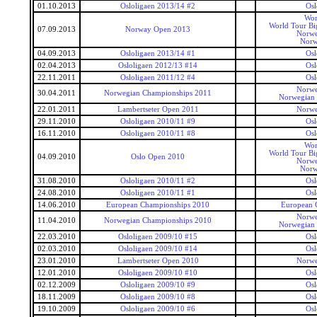
01.10.2013
Osloligaen 2013/14 #2
Osl
Wor
World Tour Bi
07.09.2013
Norway Open 2013
Norwe
Norw
04.09.2013
Osloligaen 2013/14 #1
Osl
02.04.2013
Osloligaen 2012/13 #14
Osl
22.11.2011
Osloligaen 2011/12 #4
Osl
Norwe
30.04.2011
Norwegian Championships 2011
Norwegian
22.01.2011
Lambertseter Open 2011
Norwe
29.11.2010
Osloligaen 2010/11 #9
Osl
16.11.2010
Osloligaen 2010/11 #8
Osl
Wor
World Tour Bi
04.09.2010
Oslo Open 2010
Norwe
Norw
31.08.2010
Osloligaen 2010/11 #2
Osl
24.08.2010
Osloligaen 2010/11 #1
Osl
14.06.2010
European Championships 2010
European 
Norwe
11.04.2010
Norwegian Championships 2010
Norwegian
22.03.2010
Osloligaen 2009/10 #15
Osl
02.03.2010
Osloligaen 2009/10 #14
Osl
23.01.2010
Lambertseter Open 2010
Norwe
12.01.2010
Osloligaen 2009/10 #10
Osl
02.12.2009
Osloligaen 2009/10 #9
Osl
18.11.2009
Osloligaen 2009/10 #8
Osl
19.10.2009
Osloligaen 2009/10 #6
Osl