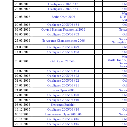
28.08.2006
Osloligaen 2006/07 #2
Osl
22.08.2006
Osloligaen 2006/07 #1
Osl
Wor
20.05.2006
Berlin Open 2006
DTEV
Ber
09.05.2006
Osloligaen 2005/06 #34
Osl
06.05.2006
Oyvind Hansen Testimonial 2006
Norwe
02.05.2006
Osloligaen 2005/06 #33
Osl
Norwe
25.03.2006
Norwegian Championships 2006
Norwegian
21.03.2006
Osloligaen 2005/06 #29
Osl
14.03.2006
Osloligaen 2005/06 #28
Osl
Wor
World Tour Bi
25.02.2006
Oslo Open 2005/06
Norwe
Norw
14.02.2006
Osloligaen 2005/06 #24
Osl
07.02.2006
Osloligaen 2005/06 #23
Osl
31.01.2006
Osloligaen 2005/06 #22
Osl
24.01.2006
Osloligaen 2005/06 #21
Osl
21.01.2006
Jaren Open 2006
Norwe
17.01.2006
Osloligaen 2005/06 #20
Osl
10.01.2006
Osloligaen 2005/06 #19
Osl
03.01.2006
Smegmas Endelikt
13.12.2005
Osloligaen 2005/06 #18
Osl
03.12.2005
Lambertseter Open 2005/06
Norwe
29.11.2005
Osloligaen 2005/06 #16
Osl
22.11.2005
Osloligaen 2005/06 #15
Osl