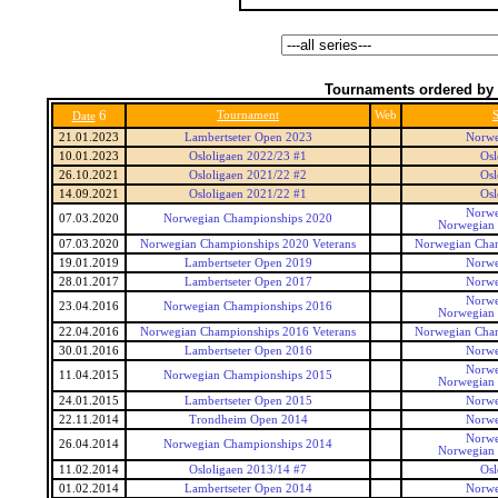
Tournaments ordered by 
6
Tournament
Web
S
Date
21.01.2023
Lambertseter Open 2023
Norwe
10.01.2023
Osloligaen 2022/23 #1
Osl
26.10.2021
Osloligaen 2021/22 #2
Osl
14.09.2021
Osloligaen 2021/22 #1
Osl
Norwe
07.03.2020
Norwegian Championships 2020
Norwegian
07.03.2020
Norwegian Championships 2020 Veterans
Norwegian Cham
19.01.2019
Lambertseter Open 2019
Norwe
28.01.2017
Lambertseter Open 2017
Norwe
Norwe
23.04.2016
Norwegian Championships 2016
Norwegian
22.04.2016
Norwegian Championships 2016 Veterans
Norwegian Cham
30.01.2016
Lambertseter Open 2016
Norwe
Norwe
11.04.2015
Norwegian Championships 2015
Norwegian
24.01.2015
Lambertseter Open 2015
Norwe
22.11.2014
Trondheim Open 2014
Norwe
Norwe
26.04.2014
Norwegian Championships 2014
Norwegian
11.02.2014
Osloligaen 2013/14 #7
Osl
01.02.2014
Lambertseter Open 2014
Norwe