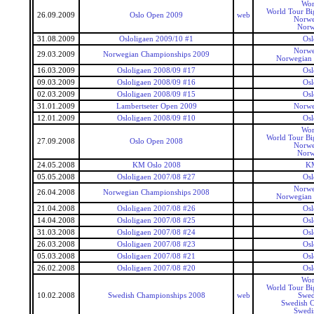
Wor
World Tour Bi
26.09.2009
Oslo Open 2009
web
Norwe
Norw
31.08.2009
Osloligaen 2009/10 #1
Osl
Norwe
29.03.2009
Norwegian Championships 2009
Norwegian
16.03.2009
Osloligaen 2008/09 #17
Osl
09.03.2009
Osloligaen 2008/09 #16
Osl
02.03.2009
Osloligaen 2008/09 #15
Osl
31.01.2009
Lambertseter Open 2009
Norwe
12.01.2009
Osloligaen 2008/09 #10
Osl
Wor
World Tour Bi
27.09.2008
Oslo Open 2008
Norwe
Norw
24.05.2008
KM Oslo 2008
KM
05.05.2008
Osloligaen 2007/08 #27
Osl
Norwe
26.04.2008
Norwegian Championships 2008
Norwegian
21.04.2008
Osloligaen 2007/08 #26
Osl
14.04.2008
Osloligaen 2007/08 #25
Osl
31.03.2008
Osloligaen 2007/08 #24
Osl
26.03.2008
Osloligaen 2007/08 #23
Osl
05.03.2008
Osloligaen 2007/08 #21
Osl
26.02.2008
Osloligaen 2007/08 #20
Osl
Wor
World Tour Bi
10.02.2008
Swedish Championships 2008
web
Swed
Swedish 
Swedi