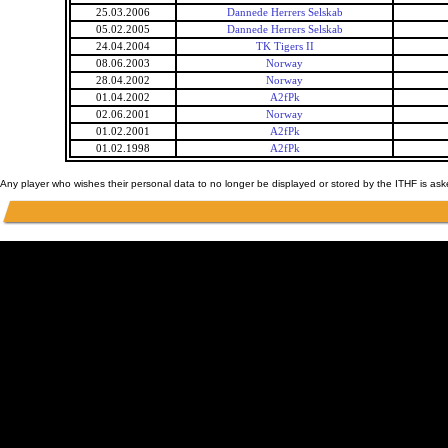
25.03.2006
Dannede Herrers Selskab
05.02.2005
Dannede Herrers Selskab
24.04.2004
TK Tigers II
08.06.2003
Norway
28.04.2002
Norway
01.04.2002
A2fPk
02.06.2001
Norway
01.02.2001
A2fPk
01.02.1998
A2fPk
Any player who wishes their personal data to no longer be displayed or stored by the ITHF is as