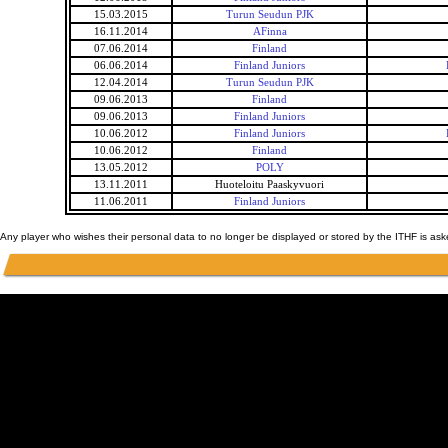
15.03.2015
Turun Seudun PJK
16.11.2014
AFinna
07.06.2014
Finland
06.06.2014
Finland Juniors
12.04.2014
Turun Seudun PJK
09.06.2013
Finland
09.06.2013
Finland Juniors
10.06.2012
Finland Juniors
10.06.2012
Finland
13.05.2012
POLY
13.11.2011
Huoteloitu Paaskyvuori
11.06.2011
Finland Juniors
Any player who wishes their personal data to no longer be displayed or stored by the ITHF is as