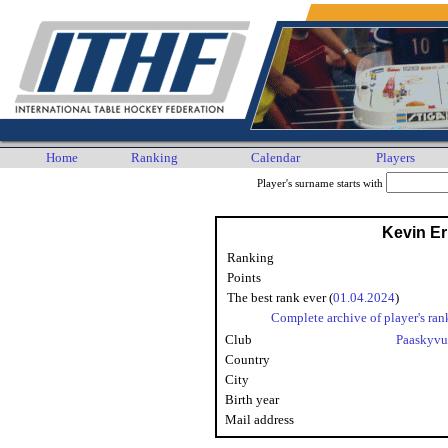
Home
Ranking
Calendar
Players
Player's surname starts with
Kevin E
Ranking
Points
The best rank ever (
01.04.2024
)
Complete archive of player's ran
Club
Paaskyvu
Country
City
Birth year
Mail address