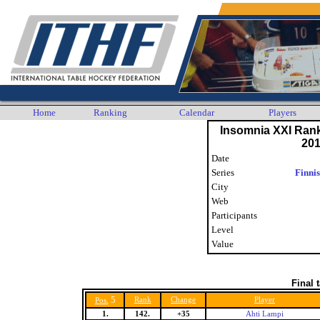
Home
Ranking
Calendar
Players
Insomnia XXI Ran
20
Date
Series
Finni
City
Web
Participants
Level
Value
Final 
5
Rank
Change
Player
Pos.
1.
142.
+35
Ahti Lampi