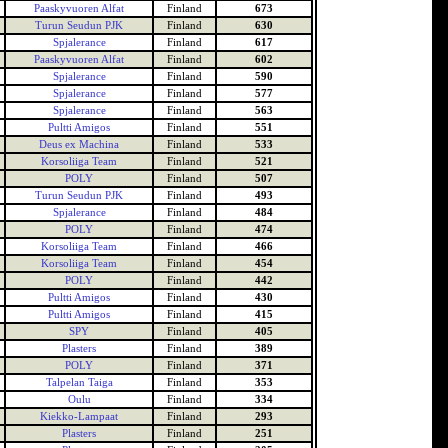
Paaskyvuoren Alfat
Finland
673
Turun Seudun PJK
Finland
630
Spjalerance
Finland
617
Paaskyvuoren Alfat
Finland
602
Spjalerance
Finland
590
Spjalerance
Finland
577
Spjalerance
Finland
563
Pultti Amigos
Finland
551
Deus ex Machina
Finland
533
Korsoliiga Team
Finland
521
POLY
Finland
507
Turun Seudun PJK
Finland
493
Spjalerance
Finland
484
POLY
Finland
474
Korsoliiga Team
Finland
466
Korsoliiga Team
Finland
454
POLY
Finland
442
Pultti Amigos
Finland
430
Pultti Amigos
Finland
415
SPY
Finland
405
Plasters
Finland
389
POLY
Finland
371
Talpelan Taiga
Finland
353
Oulu
Finland
334
Kiekko-Lampaat
Finland
293
Plasters
Finland
251