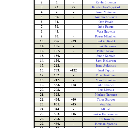
2.
5.
-
Kevin Eriksson
3.
73.
+5
Kristian Iso-Tryykari
4.
7.
-
Roni Nuttunen
5.
99.
-
Kimmo Eriksson
6.
91.
-
Otto Pesala
7.
59.
-
Juho Rautio
8.
49.
-
Vesa Huotelin
9.
78.
-
Petrus Miettinen
10.
296.
+39
Jaakko Koski
11.
105.
-
Tomi Uimonen
12.
197.
-
Petteri Sevon
13.
130.
-
Janne Kantola
14.
160.
-
Sami Hellstrom
15.
222.
-
Ismo Aulaskari
16.
733.
+122
Jussi Tapola
17.
162.
-
Ville Henttonen
18.
212.
-
Niko Tuominen
19.
583.
+78
Juho Itkonen
20.
295.
-
Lari Metsala
21.
325.
-
Markus Niiranen
22.
434.
+10
Tiitus Sjoroos
23.
601.
+45
Vesa Virri
24.
344.
-
Jali Salo
25.
563.
+16
Luukas Hameenniemi
26.
203.
-
Toni Koivula
27.
460.
-
Herman Sjoroos