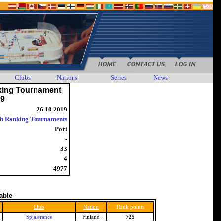
Clubs
Nations
Series
News
king Tournament
19
26.10.2019
sh Ranking Tournaments
Pori
-
33
4
4977
table
Club
Nation
Rank points
Spjalerance
Finland
725