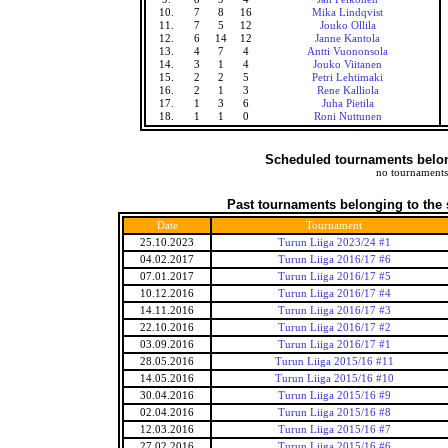
10.
7
8
16
Mika Lindqvist
11.
7
5
12
Jouko Ollila
12.
6
14
12
Janne Kantola
13.
4
7
4
Antti Vuononsola
14.
3
1
4
Jouko Viitanen
15.
2
2
5
Petri Lehtimaki
16.
2
1
3
Rene Kalliola
17.
1
3
6
Juha Pietila
18.
1
1
0
Roni Nuttunen
Scheduled tournaments belong
no tournaments
Past tournaments belonging to the 
Date
Tournament
25.10.2023
Turun Liiga 2023/24 #1
04.02.2017
Turun Liiga 2016/17 #6
07.01.2017
Turun Liiga 2016/17 #5
10.12.2016
Turun Liiga 2016/17 #4
14.11.2016
Turun Liiga 2016/17 #3
22.10.2016
Turun Liiga 2016/17 #2
03.09.2016
Turun Liiga 2016/17 #1
28.05.2016
Turun Liiga 2015/16 #11
14.05.2016
Turun Liiga 2015/16 #10
30.04.2016
Turun Liiga 2015/16 #9
02.04.2016
Turun Liiga 2015/16 #8
12.03.2016
Turun Liiga 2015/16 #7
27.02.2016
Turun Liiga 2015/16 #6