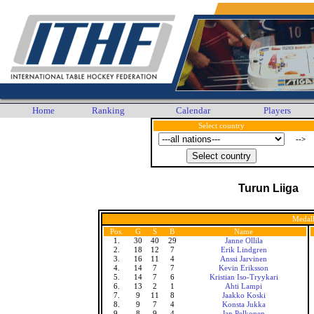
Home
Ranking
Calendar
Players
Select country
-->
Turun Liiga
Medall
Pos.
G
S
B
Name
1.
30
40
29
Janne Ollila
2.
18
12
7
Erik Lindgren
3.
16
11
4
Anssi Jarvinen
4.
14
7
7
Kevin Eriksson
5.
14
7
6
Kristian Iso-Tryykari
6.
13
2
1
Ahti Lampi
7.
9
11
8
Jaakko Koski
8.
9
7
4
Konsta Jukka
9.
8
9
4
Jan Pelkonen