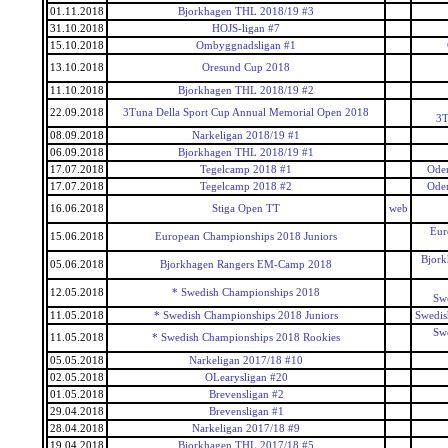
01.11.2018
Bjorkhagen THL 2018/19 #3
31.10.2018
HOJS-ligan #7
15.10.2018
Ombyggnadsligan #1
13.10.2018
Oresund Cup 2018
11.10.2018
Bjorkhagen THL 2018/19 #2
22.09.2018
3Tuna Della Sport Cup Annual Memorial Open 2018
3T
08.09.2018
Narkeligan 2018/19 #1
06.09.2018
Bjorkhagen THL 2018/19 #1
17.07.2018
Tegelcamp 2018 #1
Ode
17.07.2018
Tegelcamp 2018 #2
Ode
16.06.2018
Stiga Open TT
web
Eur
15.06.2018
European Championships 2018 Juniors
Bjork
05.06.2018
Bjorkhagen Rangers EM-Camp 2018
12.05.2018
* Swedish Championships 2018
Sw
11.05.2018
* Swedish Championships 2018 Juniors
Swedis
Sw
11.05.2018
* Swedish Championships 2018 Rookies
05.05.2018
Narkeligan 2017/18 #10
02.05.2018
OLearysligan #20
01.05.2018
Brevensligan #2
29.04.2018
Brevensligan #1
28.04.2018
Narkeligan 2017/18 #9
19.04.2018
Bjorkhagen THL 2017/18 #5