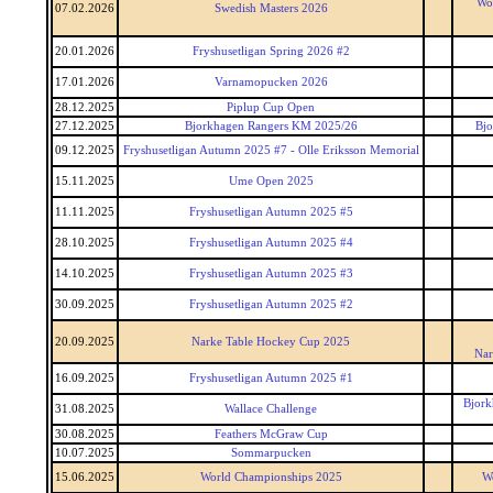
Wor
07.02.2026
Swedish Masters 2026
20.01.2026
Fryshusetligan Spring 2026 #2
17.01.2026
Varnamopucken 2026
28.12.2025
Piplup Cup Open
27.12.2025
Bjorkhagen Rangers KM 2025/26
Bjo
09.12.2025
Fryshusetligan Autumn 2025 #7 - Olle Eriksson Memorial
15.11.2025
Ume Open 2025
11.11.2025
Fryshusetligan Autumn 2025 #5
28.10.2025
Fryshusetligan Autumn 2025 #4
14.10.2025
Fryshusetligan Autumn 2025 #3
30.09.2025
Fryshusetligan Autumn 2025 #2
20.09.2025
Narke Table Hockey Cup 2025
Nar
16.09.2025
Fryshusetligan Autumn 2025 #1
Bjork
31.08.2025
Wallace Challenge
30.08.2025
Feathers McGraw Cup
10.07.2025
Sommarpucken
15.06.2025
World Championships 2025
W