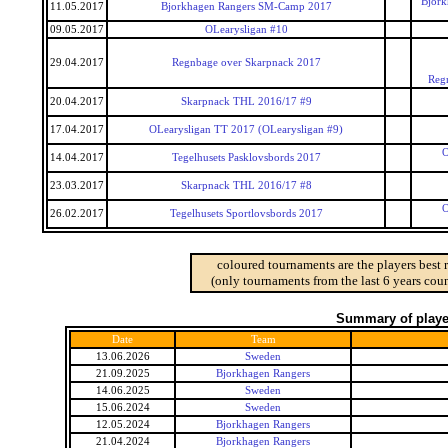
Bjork
11.05.2017
Bjorkhagen Rangers SM-Camp 2017
09.05.2017
OLearysligan #10
29.04.2017
Regnbage over Skarpnack 2017
Reg
20.04.2017
Skarpnack THL 2016/17 #9
17.04.2017
OLearysligan TT 2017 (OLearysligan #9)
O
14.04.2017
Tegelhusets Pasklovsbords 2017
23.03.2017
Skarpnack THL 2016/17 #8
O
26.02.2017
Tegelhusets Sportlovsbords 2017
coloured tournaments are the players best 
(only tournaments from the last 6 years coun
Summary of player
Date
Team
13.06.2026
Sweden
21.09.2025
Bjorkhagen Rangers
14.06.2025
Sweden
15.06.2024
Sweden
12.05.2024
Bjorkhagen Rangers
21.04.2024
Bjorkhagen Rangers