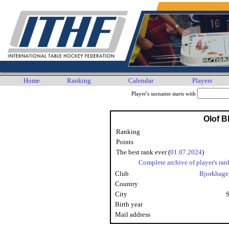
Home
Ranking
Calendar
Players
Player's surname starts with
Olof 
Ranking
Points
The best rank ever (
01.07.2024
)
Complete archive of player's ran
Club
Bjorkhage
Country
City
Birth year
Mail address