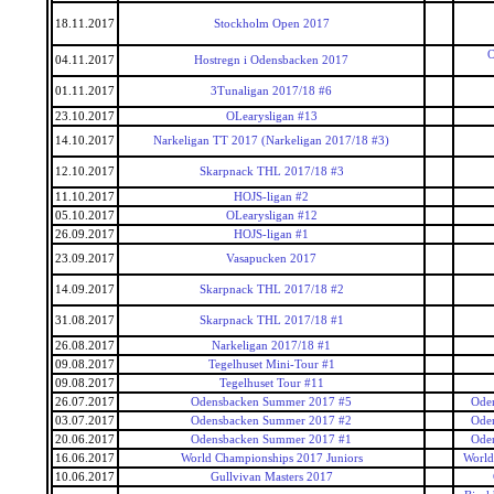
18.11.2017
Stockholm Open 2017
O
04.11.2017
Hostregn i Odensbacken 2017
01.11.2017
3Tunaligan 2017/18 #6
23.10.2017
OLearysligan #13
14.10.2017
Narkeligan TT 2017 (Narkeligan 2017/18 #3)
12.10.2017
Skarpnack THL 2017/18 #3
11.10.2017
HOJS-ligan #2
05.10.2017
OLearysligan #12
26.09.2017
HOJS-ligan #1
23.09.2017
Vasapucken 2017
14.09.2017
Skarpnack THL 2017/18 #2
31.08.2017
Skarpnack THL 2017/18 #1
26.08.2017
Narkeligan 2017/18 #1
09.08.2017
Tegelhuset Mini-Tour #1
09.08.2017
Tegelhuset Tour #11
26.07.2017
Odensbacken Summer 2017 #5
Ode
03.07.2017
Odensbacken Summer 2017 #2
Ode
20.06.2017
Odensbacken Summer 2017 #1
Ode
16.06.2017
World Championships 2017 Juniors
World
10.06.2017
Gullvivan Masters 2017