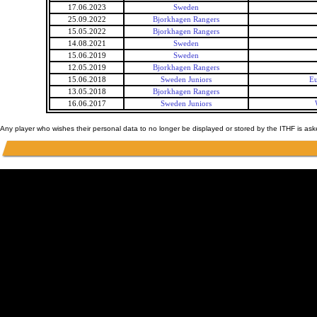
17.06.2023
Sweden
25.09.2022
Bjorkhagen Rangers
15.05.2022
Bjorkhagen Rangers
14.08.2021
Sweden
15.06.2019
Sweden
12.05.2019
Bjorkhagen Rangers
15.06.2018
Sweden Juniors
Eu
13.05.2018
Bjorkhagen Rangers
16.06.2017
Sweden Juniors
Any player who wishes their personal data to no longer be displayed or stored by the ITHF is as