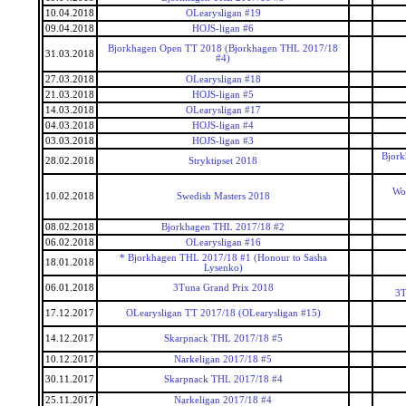
10.04.2018
OLearysligan #19
09.04.2018
HOJS-ligan #6
Bjorkhagen Open TT 2018 (Bjorkhagen THL 2017/18
31.03.2018
#4)
27.03.2018
OLearysligan #18
21.03.2018
HOJS-ligan #5
14.03.2018
OLearysligan #17
04.03.2018
HOJS-ligan #4
03.03.2018
HOJS-ligan #3
Bjork
28.02.2018
Stryktipset 2018
Wor
10.02.2018
Swedish Masters 2018
08.02.2018
Bjorkhagen THL 2017/18 #2
06.02.2018
OLearysligan #16
* Bjorkhagen THL 2017/18 #1 (Honour to Sasha
18.01.2018
Lysenko)
06.01.2018
3Tuna Grand Prix 2018
3T
17.12.2017
OLearysligan TT 2017/18 (OLearysligan #15)
14.12.2017
Skarpnack THL 2017/18 #5
10.12.2017
Narkeligan 2017/18 #5
30.11.2017
Skarpnack THL 2017/18 #4
25.11.2017
Narkeligan 2017/18 #4