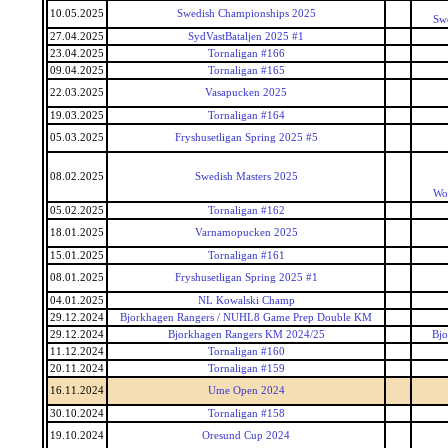
10.05.2025
Swedish Championships 2025
Sw
27.04.2025
SydVastBataljen 2025 #1
23.04.2025
Tornaligan #166
09.04.2025
Tornaligan #165
22.03.2025
Vasapucken 2025
19.03.2025
Tornaligan #164
05.03.2025
Fryshusetligan Spring 2025 #5
08.02.2025
Swedish Masters 2025
Wor
05.02.2025
Tornaligan #162
18.01.2025
Varnamopucken 2025
15.01.2025
Tornaligan #161
08.01.2025
Fryshusetligan Spring 2025 #1
04.01.2025
NL Kowalski Champ
29.12.2024
Bjorkhagen Rangers / NUHL8 Game Prep Double KM
29.12.2024
Bjorkhagen Rangers KM 2024/25
Bjo
11.12.2024
Tornaligan #160
20.11.2024
Tornaligan #159
16.11.2024
Ume Open 2024
30.10.2024
Tornaligan #158
19.10.2024
Oresund Cup 2024