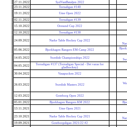
27.11.2022
SydVastBataljen 2022
23.11.2022
Tornaligan #140
19.11.2022
Ume Open 2022
02.11.2022
Tornaligan #139
15.10.2022
Oresund Cup 2022
12.10.2022
Tornaligan #138
24.09.2022
Narke Table Hockey Cup 2022
Nar
Bjork
05.06.2022
Bjorkhagen Rangers EM-Camp 2022
14.05.2022
Swedish Championships 2022
Sw
Tornaligan #137 (Tornaligan Special - Det varas for
04.05.2022
gladhockey)
30.04.2022
Vasapucken 2022
Wor
26.03.2022
Swedish Masters 2022
12.03.2022
Goteborg Open 2022
05.01.2022
Bjorkhagen Rangers KM 2022
Bjo
13.11.2021
Ume Open 2021
23.10.2021
Narke Table Hockey Cup 2021
Nar
19.09.2021
Goteborgsligan 2021/22 #2