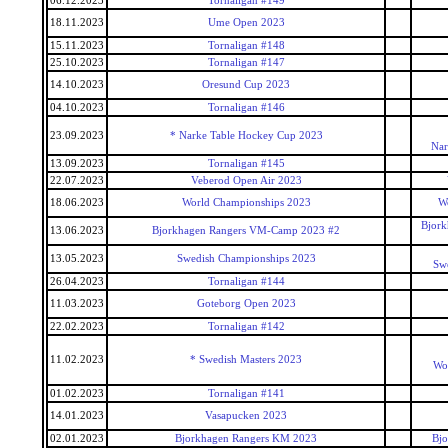
06.12.2023
Tornaligan #149
18.11.2023
Ume Open 2023
15.11.2023
Tornaligan #148
25.10.2023
Tornaligan #147
14.10.2023
Oresund Cup 2023
04.10.2023
Tornaligan #146
23.09.2023
* Narke Table Hockey Cup 2023
Nar
13.09.2023
Tornaligan #145
22.07.2023
Veberod Open Air 2023
18.06.2023
World Championships 2023
W
Bjork
13.06.2023
Bjorkhagen Rangers VM-Camp 2023 #2
13.05.2023
Swedish Championships 2023
Sw
26.04.2023
Tornaligan #144
11.03.2023
Goteborg Open 2023
22.02.2023
Tornaligan #142
11.02.2023
* Swedish Masters 2023
Wor
01.02.2023
Tornaligan #141
14.01.2023
Vasapucken 2023
02.01.2023
Bjorkhagen Rangers KM 2023
Bjo