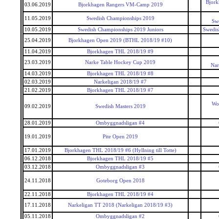
Bjork
03.06.2019
Bjorkhagen Rangers VM-Camp 2019
11.05.2019
Swedish Championships 2019
Sw
10.05.2019
Swedish Championships 2019 Juniors
Swedis
25.04.2019
Bjorkhagen Open 2019 (BTHL 2018/19 #10)
11.04.2019
Bjorkhagen THL 2018/19 #9
23.03.2019
Narke Table Hockey Cup 2019
Nar
14.03.2019
Bjorkhagen THL 2018/19 #8
02.03.2019
Narkeligan 2018/19 #7
21.02.2019
Bjorkhagen THL 2018/19 #7
Wor
09.02.2019
Swedish Masters 2019
28.01.2019
Ombyggnadsligan #4
19.01.2019
Pite Open 2019
17.01.2019
Bjorkhagen THL 2018/19 #6 (Hyllning till Totte)
06.12.2018
Bjorkhagen THL 2018/19 #5
03.12.2018
Ombyggnadsligan #3
24.11.2018
Goteborg Open 2018
22.11.2018
Bjorkhagen THL 2018/19 #4
17.11.2018
Narkeligan TT 2018 (Narkeligan 2018/19 #3)
05.11.2018
Ombyggnadsligan #2