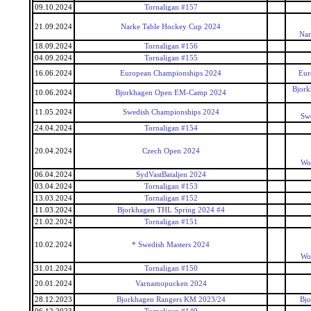
09.10.2024
Tornaligan #157
21.09.2024
Narke Table Hockey Cup 2024
Nar
18.09.2024
Tornaligan #156
04.09.2024
Tornaligan #155
16.06.2024
European Championships 2024
Eur
Bjork
10.06.2024
Bjorkhagen Open EM-Camp 2024
11.05.2024
Swedish Championships 2024
Sw
24.04.2024
Tornaligan #154
20.04.2024
Czech Open 2024
Wor
06.04.2024
SydVastBataljen 2024
03.04.2024
Tornaligan #153
13.03.2024
Tornaligan #152
11.03.2024
Bjorkhagen THL Spring 2024 #4
21.02.2024
Tornaligan #151
10.02.2024
* Swedish Masters 2024
Wor
31.01.2024
Tornaligan #150
20.01.2024
Varnamopucken 2024
28.12.2023
Bjorkhagen Rangers KM 2023/24
Bjo