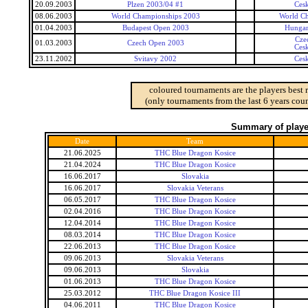
20.09.2003
Plzen 2003/04 #1
Ces
08.06.2003
World Championships 2003
World C
01.04.2003
Budapest Open 2003
Hungar
Cze
01.03.2003
Czech Open 2003
Ces
23.11.2002
Svitavy 2002
Ces
coloured tournaments are the players best 
(only tournaments from the last 6 years coun
Summary of player
Date
Team
21.06.2025
THC Blue Dragon Kosice
21.04.2024
THC Blue Dragon Kosice
16.06.2017
Slovakia
16.06.2017
Slovakia Veterans
06.05.2017
THC Blue Dragon Kosice
02.04.2016
THC Blue Dragon Kosice
12.04.2014
THC Blue Dragon Kosice
08.03.2014
THC Blue Dragon Kosice
22.06.2013
THC Blue Dragon Kosice
09.06.2013
Slovakia Veterans
09.06.2013
Slovakia
01.06.2013
THC Blue Dragon Kosice
25.03.2012
THC Blue Dragon Kosice III
04.06.2011
THC Blue Dragon Kosice