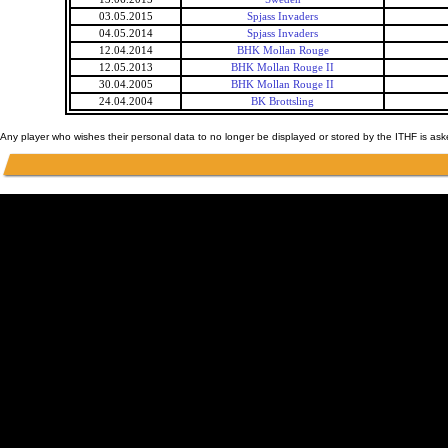
03.05.2015
Spjass Invaders
04.05.2014
Spjass Invaders
12.04.2014
BHK Mollan Rouge
12.05.2013
BHK Mollan Rouge II
30.04.2005
BHK Mollan Rouge II
24.04.2004
BK Brottsling
Any player who wishes their personal data to no longer be displayed or stored by the ITHF is as