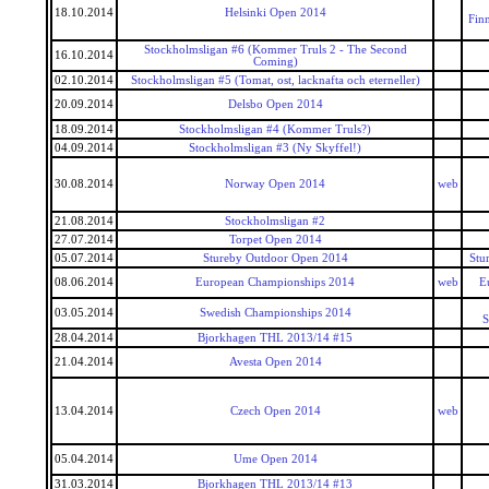
18.10.2014
Helsinki Open 2014
Fin
Stockholmsligan #6 (Kommer Truls 2 - The Second
16.10.2014
Coming)
02.10.2014
Stockholmsligan #5 (Tomat, ost, lacknafta och eterneller)
20.09.2014
Delsbo Open 2014
18.09.2014
Stockholmsligan #4 (Kommer Truls?)
04.09.2014
Stockholmsligan #3 (Ny Skyffel!)
30.08.2014
Norway Open 2014
web
21.08.2014
Stockholmsligan #2
27.07.2014
Torpet Open 2014
05.07.2014
Stureby Outdoor Open 2014
Stu
08.06.2014
European Championships 2014
web
E
03.05.2014
Swedish Championships 2014
S
28.04.2014
Bjorkhagen THL 2013/14 #15
21.04.2014
Avesta Open 2014
13.04.2014
Czech Open 2014
web
05.04.2014
Ume Open 2014
31.03.2014
Bjorkhagen THL 2013/14 #13