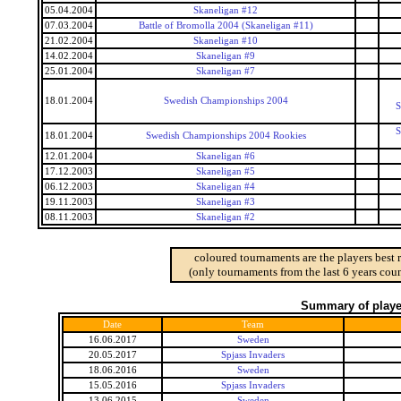
05.04.2004
Skaneligan #12
07.03.2004
Battle of Bromolla 2004 (Skaneligan #11)
21.02.2004
Skaneligan #10
14.02.2004
Skaneligan #9
25.01.2004
Skaneligan #7
18.01.2004
Swedish Championships 2004
S
S
18.01.2004
Swedish Championships 2004 Rookies
12.01.2004
Skaneligan #6
17.12.2003
Skaneligan #5
06.12.2003
Skaneligan #4
19.11.2003
Skaneligan #3
08.11.2003
Skaneligan #2
coloured tournaments are the players best 
(only tournaments from the last 6 years coun
Summary of player
Date
Team
16.06.2017
Sweden
20.05.2017
Spjass Invaders
18.06.2016
Sweden
15.05.2016
Spjass Invaders
13.06.2015
Sweden