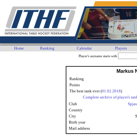
Home
Ranking
Calendar
Players
Player's surname starts with
Markus 
Ranking
Points
The best rank ever (
01.02.2018
)
Complete archive of player's ran
Club
Spjas
Country
City
Birth year
Mail address