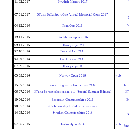
W
11.02.2017
Swedish Masters 2017
07.01.2017
3Tuna Della Sport Cup Annual Memorial Open 2017
04.12.2016
Riga Cup 2016
W
19.11.2016
Stockholm Open 2016
09.11.2016
OLearysligan #4
22.10.2016
Oresund Cup 2016
24.09.2016
Delsbo Open 2016
07.09.2016
OLearysligan #1
03.09.2016
Norway Open 2016
web
15.07.2016
Jonas Holgersson Invitational 2016
Jon
06.07.2016
3Tuna Bordshockeyondag #11 (Special Summer Edition)
3T
19.06.2016
European Championships 2016
E
28.05.2016
Silis in Stureby Training Tournament
14.05.2016
Swedish Championships 2016
S
07.05.2016
Turku Open 2016
web
Fin