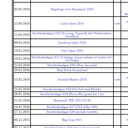
05.05.2016
Regnbage over Skarpnack 2016
Re
W
23.04.2016
Czech Open 2016
web
Stockholmsligan #33 (So Long, Farewell, Auf Wiedersehen,
21.04.2016
Goodbye)
09.04.2016
Goteborg Open 2016
19.03.2016
Ume Open 2016
Stockholmsligan #31 (I fredags, hursa vadada vrf undrar du?
10.03.2016
Va? halla)
25.02.2016
Stockholmsligan #30 (Dirty Seconds)
20.02.2016
Pink Drink Invitational
W
13.02.2016
Swedish Masters 2016
web
11.02.2016
Stockholmsligan #29 (Ett Gral med Mystik)
28.01.2016
Stockholmsligan #28 (Prova Plus gratis for 1 kr)
21.01.2016
Skarpnack THL 2015/16 #6
14.01.2016
Stockholmsligan #27 (LES fyller 100)
17.12.2015
Stockholmsligan #26 (en halv kortlek)
06.12.2015
Riga Cup 2015
W
03.12.2015
Stockholmsligan #25 (det nackar mot jul)