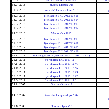
10.08.2013
Stureby Outdoor Open 2013
Stu
04.07.2013
Stureby Kitchen Cup
11.05.2013
Swedish Championships 2013
S
06.05.2013
Bjorkhagen THL 2012/13 #15
15.04.2013
Bjorkhagen THL 2012/13 #14
25.03.2013
Bjorkhagen THL 2012/13 #13
11.03.2013
Bjorkhagen THL 2012/13 #12
02.03.2013
Wettern Cup 2013
25.02.2013
Bjorkhagen THL 2012/13 #11
11.02.2013
Bjorkhagen THL 2012/13 #10
20.02.2012
Bjorkhagen THL 2011/12 #11
06.02.2012
Bjorkhagen THL 2011/12 #10
07.12.2011
Bjorkhagen Battle (Bjorkhagen THL 2011/12 #8 )
21.11.2011
Bjorkhagen THL 2011/12 #7
07.11.2011
Bjorkhagen THL 2011/12 #6
24.10.2011
Bjorkhagen THL 2011/12 #5
26.09.2011
Bjorkhagen THL 2011/12 #3
12.09.2011
Bjorkhagen THL 2011/12 #2
29.08.2011
Bjorkhagen THL 2011/12 #1
22.11.2007
Oresundsligan #19
04.02.2007
Swedish Championships 2007
S
11.10.2006
Oresundsligan #10