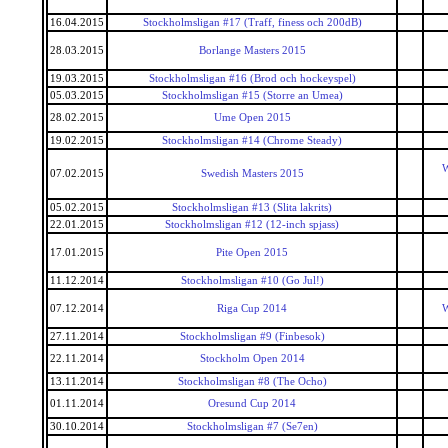
16.04.2015
Stockholmsligan #17 (Traff, finess och 200dB)
28.03.2015
Borlange Masters 2015
19.03.2015
Stockholmsligan #16 (Brod och hockeyspel)
05.03.2015
Stockholmsligan #15 (Storre an Umea)
28.02.2015
Ume Open 2015
19.02.2015
Stockholmsligan #14 (Chrome Steady)
W
07.02.2015
Swedish Masters 2015
05.02.2015
Stockholmsligan #13 (Slita lakrits)
22.01.2015
Stockholmsligan #12 (12-inch spjass)
17.01.2015
Pite Open 2015
11.12.2014
Stockholmsligan #10 (Go Jul!)
07.12.2014
Riga Cup 2014
W
27.11.2014
Stockholmsligan #9 (Finbesok)
22.11.2014
Stockholm Open 2014
13.11.2014
Stockholmsligan #8 (The Ocho)
01.11.2014
Oresund Cup 2014
30.10.2014
Stockholmsligan #7 (Se7en)