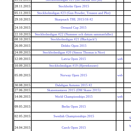
28.11.2015
Stockholm Open 2015
05.11.2015
Stockholmsligan #23 (Gun Powder, Treason and Plot)
29.10.2015
Skarpnack THL 2015/16 #2
24.10.2015
Oresund Cup 2015
22.10.2015
Stockholmsligan #22 (Nummer och datum sammanfaller)
08.10.2015
Stockholmsligan #21 (Blackjack!)
26.09.2015
Delsbo Open 2015
24.09.2015
Stockholmsligan #20 (Simon Thomas is Nice)
12.09.2015
Latvia Open 2015
web
10.09.2015
Stockholmsligan #19 (Hjerteknuser)
05.09.2015
Norway Open 2015
web
30.08.2015
Dalaligan Autumn 2015 #2
27.06.2015
Skanemastaren 2015 (DM Skane 2015)
14.06.2015
World Championships 2015
web
09.05.2015
Berlin Open 2015
02.05.2015
Swedish Championships 2015
S
W
24.04.2015
Czech Open 2015