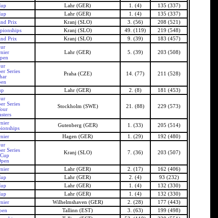
Cup
Lahr (GER)
1. (4)
135 (337)
Cup
Lahr (GER)
1. (4)
135 (337)
nd Prix
Kranj (SLO)
3. (56)
208 (521)
pionships
Kranj (SLO)
49. (119)
219 (548)
nd Prix
Kranj (SLO)
9. (39)
183 (457)
our
nier
Lahr (GER)
5. (39)
203 (508)
pen
our
er Series
Praha (CZE)
14. (77)
211 (528)
har
pen
up
Lahr (GER)
2. (8)
181 (453)
our
er Series
Stockholm (SWE)
21. (88)
229 (573)
Tour
sters
nier
Gutenberg (GER)
1. (33)
205 (514)
ionships
nier
Hagen (GER)
1. (29)
192 (480)
our
er Series
Kranj (SLO)
7. (36)
203 (507)
 Cup
Open
nier
Lahr (GER)
2. (17)
162 (406)
Cup
Lahr (GER)
2. (4)
93 (232)
Cup
Lahr (GER)
1. (4)
132 (330)
Cup
Lahr (GER)
1. (4)
132 (330)
nier
Wilhelmshaven (GER)
2. (28)
177 (443)
pen
Tallinn (EST)
3. (63)
199 (498)