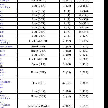
onships
Tallinn (EST)
53. (110)
220 (551)
nier
Lahr (GER)
1. (25)
103 (517)
ionships
Cup
Lahr (GER)
1. (4)
66 (328)
Cup
Lahr (GER)
3. (4)
28 (141)
Cup
Lahr (GER)
1. (4)
66 (328)
Cup
Lahr (GER)
1. (4)
66 (331)
Cup
Lahr (GER)
1. (4)
58 (288)
Cup
Lahr (GER)
1. (7)
69 (344)
Cup
Lahr (GER)
2. (4)
0 (227)
nier
Frankfurt (GER)
2. (42)
97 (486)
ionships
ournaments
Basel (SUI)
1. (15)
0 (470)
nier
Hagen (GER)
1. (32)
0 (519)
nier
Lahr (GER)
3. (30)
0 (422)
ga
Frankfurt (GER)
1. (5)
0 (281)
our
Spiez (SUI)
5. (23)
0 (496)
pen
our
nier
Berlin (GER)
7. (35)
0 (509)
pen
our
er Series
Plzen (CZE)
37. (93)
0 (482)
har
pen
up
Lahr (GER)
1. (16)
0 (452)
nier
Hagen (GER)
2. (44)
0 (524)
ionships
our
er Series
Stockholm (SWE)
52. (120)
0 (557)
Tour