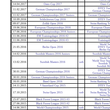
14.04.2017
Oster-Cup 2017
Oster-C
DTEV Tur
11.02.2017
German Championships 2017
German Champ
11.02.2017
German Championships 2017 Juniors
German Champions
10.09.2016
Schlicktown Cup 2016
DTEV Tur
09.07.2016
Zollik Open 2016
Swiss Ranking T
19.06.2016
European Championships 2016
European Cham
17.06.2016
European Championships 2016 Juniors
European Champions
11.06.2016
EM Trainingslager 2016 #2
Trainingsl
11.06.2016
EM Trainingslager 2016 #3
Trainingsl
World T
21.05.2016
Berlin Open 2016
DTEV Tur
Berlin O
14.02.2016
Swedish Masters 2016 Juniors
Swedish Master
World T
World Tour Sup
13.02.2016
Swedish Masters 2016
web
Swedish 
Swedish Ma
DTEV Tur
30.01.2016
German Championships 2016
German Champ
30.01.2016
German Championships 2016 Juniors
German Champions
16.01.2016
Basel Open 2016
Swiss Ranking T
14.11.2015
* Sauerland Cup 2015
DTEV Tur
World T
17.10.2015
Swiss Open 2015
web
Swiss Ranking T
Swiss O
25.07.2015
Black Forest League 2015 #3
Black Forest
27.06.2015
Black Forest League 2015 #2
Black Forest
14.06.2015
World Championships 2015
web
World Champi