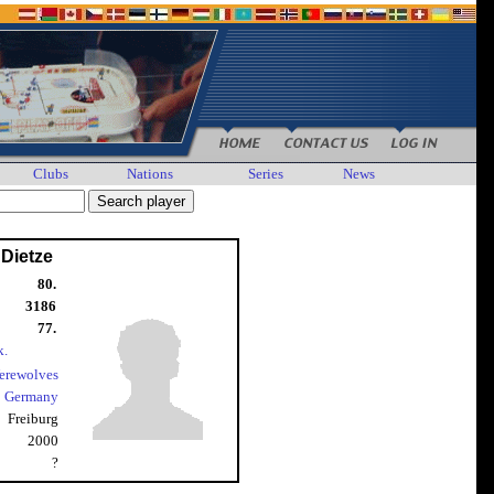
Clubs
Nations
Series
News
 Dietze
80.
3186
77.
k.
erewolves
Germany
Freiburg
2000
?