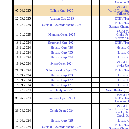
German O
World T
05.04.2025
Tallinn Cup 2025
World Tour Sup
Tallinn 
22.03.2025
Allgaeu Cup 2025
DTEV Tur
DTEV Tur
15.02.2025
German Championships 2025
German Champ
World T
11.01.2025
Moravia Open 2025
Cesky Po
Moravia 
16.11.2024
Sauerland Cup 2024
DTEV Tur
10.11.2024
Holbau Cup #36
Holbau 
10.11.2024
Holbau Cup #35
Holbau 
10.11.2024
Holbau Cup #34
Holbau 
World T
19.10.2024
Swiss Open 2024
Swiss O
28.09.2024
Schwarzwald Cup 2024
DTEV Tur
15.09.2024
Holbau Cup #33
Holbau 
15.09.2024
Holbau Cup #32
Holbau 
15.09.2024
Holbau Cup #31
Holbau 
13.07.2024
Zollik Open 2024
Swiss Ranking T
World T
04.05.2024
German Open 2024
DTEV Tur
German O
World T
World Tour Sup
20.04.2024
Czech Open 2024
Cesky Po
Czech O
13.04.2024
Holbau Cup #28
Holbau 
DTEV Tur
24.02.2024
German Championships 2024
German Champ