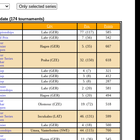
date
(174 tournaments)
City
Pos.
Points
pionships
Lahr (GER)
77. (117)
585
 Prix
Lahr (GER)
7. (56)
542
our
nier
Hagen (GER)
5. (35)
667
pen
our
er Series
Praha (CZE)
32. (150)
618
har
pen
Cup
Lahr (GER)
4. (7)
321
Cup
Lahr (GER)
3. (8)
412
Cup
Lahr (GER)
5. (8)
287
nier
Lahr (GER)
2. (20)
581
ionships
nier
Hagen (GER)
5. (20)
494
our
har
Olomouc (CZE)
19. (72)
518
Open
our
er Series
Incukalns (LAT)
46. (131)
599
pen
nier
Lahr (GER)
4. (18)
500
onships
Umea, Vasterbotten (SWE)
44. (115)
700
our
nier
Hagen (GER)
11. (36)
545