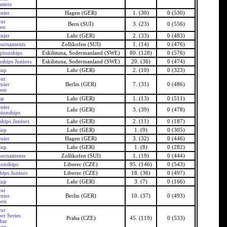
sters
nier
Hagen (GER)
1. (30)
0 (530)
our
Bern (SUI)
3. (23)
0 (556)
pen
nier
Lahr (GER)
2. (33)
0 (483)
ournaments
Zollikofen (SUI)
1. (14)
0 (476)
pionships
Eskilstuna, Sodermanland (SWE)
80. (128)
0 (576)
hips Juniors
Eskilstuna, Sodermanland (SWE)
20. (36)
0 (474)
Cup
Lahr (GER)
2. (10)
0 (323)
our
nier
Berlin (GER)
7. (31)
0 (486)
pen
up
Lahr (GER)
1. (13)
0 (511)
nier
Lahr (GER)
3. (39)
0 (478)
ionships
hips Juniors
Lahr (GER)
2. (11)
0 (187)
Cup
Lahr (GER)
1. (9)
0 (305)
nier
Hagen (GER)
3. (32)
0 (446)
Cup
Lahr (GER)
1. (8)
0 (282)
ournaments
Zollikofen (SUI)
1. (19)
0 (444)
onships
Liberec (CZE)
95. (146)
0 (543)
ips Juniors
Liberec (CZE)
18. (36)
0 (497)
Cup
Lahr (GER)
3. (7)
0 (166)
our
nier
Berlin (GER)
10. (37)
0 (493)
pen
our
er Series
Praha (CZE)
45. (119)
0 (533)
har
pen