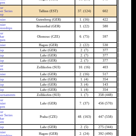
pen
our
er Series
Tallinn (EST)
37. (124)
602
Cup
nier
Gutenberg (GER)
1. (16)
422
nier
Brunnthal (GER)
1. (22)
580
ionships
our
har
Olomouc (CZE)
6. (75)
597
Open
nier
Hagen (GER)
2. (22)
530
Cup
Lahr (GER)
2. (7)
377
Cup
Lahr (GER)
2. (7)
377
Cup
Lahr (GER)
2. (7)
377
our
Zollikofen (SUI)
10. (16)
403
pen
nier
Lahr (GER)
2. (16)
517
Cup
Lahr (GER)
1. (4)
354
Cup
Lahr (GER)
3. (4)
143
Cup
Lahr (GER)
1. (4)
354
ournaments
Zollikofen (SUI)
1. (7)
358 (448)
our
nier
Lahr (GER)
7. (37)
456 (570)
pen
our
er Series
Praha (CZE)
48. (163)
447 (558)
har
pen
Cup
Lahr (GER)
2. (5)
275 (344)
nier
Hagen (GER)
2. (24)
392 (490)
ionships