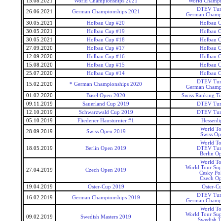
15.08.2021
World Championships 2021
World Champi
DTEV Tur
26.06.2021
German Championships 2021
German Champ
30.05.2021
Holbau Cup #20
Holbau 
30.05.2021
Holbau Cup #19
Holbau 
30.05.2021
Holbau Cup #18
Holbau 
27.09.2020
Holbau Cup #17
Holbau 
12.09.2020
Holbau Cup #16
Holbau 
15.08.2020
Holbau Cup #15
Holbau 
25.07.2020
Holbau Cup #14
Holbau 
DTEV Tur
15.02.2020
* German Championships 2020
German Champ
01.02.2020
Basel Open 2020
Swiss Ranking T
09.11.2019
Sauerland Cup 2019
DTEV Tur
12.10.2019
Schwarzwald Cup 2019
DTEV Tur
05.10.2019
Fliedener Hausturnier #1
Hessenli
World T
28.09.2019
Swiss Open 2019
Swiss O
World T
18.05.2019
Berlin Open 2019
DTEV Tur
Berlin O
World T
World Tour Sup
27.04.2019
Czech Open 2019
Cesky Po
Czech O
19.04.2019
Oster-Cup 2019
Oster-C
DTEV Tur
16.02.2019
German Championships 2019
German Champ
World T
World Tour Sup
09.02.2019
Swedish Masters 2019
Swedish 