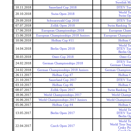
Swedish Ma
10.11.2018
Sauerland Cup 2018
DTEV Tur
World T
20.10.2018
Swiss Open 2018
Swiss O
29.09.2018
Schwarzwald Cup 2018
DTEV Tur
07.07.2018
Zollik Open 2018
Swiss Ranking T
17.06.2018
European Championships 2018
European Cham
15.06.2018
European Championships 2018 Juniors
European Champions
10.06.2018
Holbau Cup #11
Holbau 
World T
14.04.2018
Berlin Open 2018
DTEV Tur
Berlin O
30.03.2018
Oster-Cup 2018
Oster-C
DTEV Tur
24.02.2018
German Championships 2018
German Champ
24.02.2018
German Championships 2018 Juniors
German Champions
26.11.2017
Holbau Cup #7
Holbau 
21.10.2017
Sauerland Cup 2017
DTEV Tur
03.10.2017
Holbau Cup #6
Holbau 
08.07.2017
Zollik Open 2017
Swiss Ranking T
18.06.2017
World Championships 2017
World Champi
16.06.2017
World Championships 2017 Juniors
World Championsh
05.06.2017
Holbau Cup #4
Holbau 
World T
13.05.2017
Berlin Open 2017
DTEV Tur
Berlin O
World T
World Tour Sup
22.04.2017
Czech Open 2017
Cesky Po
Czech O