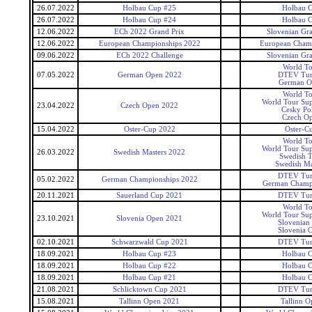
26.07.2022
Holbau Cup #25
Holbau 
26.07.2022
Holbau Cup #24
Holbau 
12.06.2022
ECh 2022 Grand Prix
Slovenian Gra
12.06.2022
European Championships 2022
European Cham
09.06.2022
ECh 2022 Challenge
Slovenian Gra
World T
07.05.2022
German Open 2022
DTEV Tur
German O
World T
World Tour Sup
23.04.2022
Czech Open 2022
Cesky Po
Czech O
15.04.2022
Oster-Cup 2022
Oster-C
World T
World Tour Sup
26.03.2022
Swedish Masters 2022
Swedish 
Swedish Ma
DTEV Tur
05.02.2022
German Championships 2022
German Champ
20.11.2021
Sauerland Cup 2021
DTEV Tur
World T
World Tour Sup
23.10.2021
Slovenia Open 2021
Slovenian
Slovenia 
02.10.2021
Schwarzwald Cup 2021
DTEV Tur
18.09.2021
Holbau Cup #23
Holbau 
18.09.2021
Holbau Cup #22
Holbau 
18.09.2021
Holbau Cup #21
Holbau 
21.08.2021
Schlicktown Cup 2021
DTEV Tur
15.08.2021
Tallinn Open 2021
Tallinn O