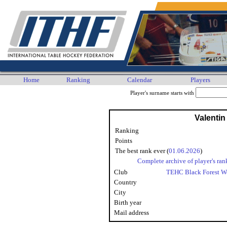
Home
Ranking
Calendar
Players
Player's surname starts with
Valentin
Ranking
Points
The best rank ever (
01.06.2026
)
Complete archive of player's ran
Club
TEHC Black Forest W
Country
City
Birth year
Mail address