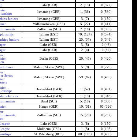
up
Lahr (GER)
2. (13)
0 (377)
nier
Ismaning (GER)
1. (36)
0 (530)
ionships
hips Juniors
Ismaning (GER)
3. (7)
0 (150)
nier
Wilhelmshaven (GER)
5. (27)
0 (411)
ournaments
Zollikofen (SUI)
2. (18)
0 (395)
pionships
Tallinn (EST)
79. (124)
0 (574)
hips Juniors
Tallinn (EST)
25. (37)
0 (348)
ager
Lahr (GER)
3. (5)
0 (46)
ager
Lahr (GER)
2. (4)
0 (82)
our
nier
Berlin (GER)
20. (45)
0 (420)
pen
s Juniors
Malmo, Skane (SWE)
5. (9)
0 (279)
our
er Series
Malmo, Skane (SWE)
59. (82)
0 (435)
Tour
sters
nier
Duesseldorf (GER)
1. (52)
0 (451)
ionships
hips Juniors
Duesseldorf (GER)
1. (15)
0 (318)
ournaments
Basel (SUI)
5. (18)
0 (338)
nier
Hagen (GER)
10. (31)
65 (326)
our
ournaments
Zollikofen (SUI)
15. (28)
0 (287)
pen
 League
Lahr (GER)
3. (8)
0 (150)
 League
Mullheim (GER)
1. (5)
0 (195)
onships
St. Petersburg (RUS)
80. (108)
0 (466)