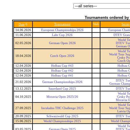
Tournaments ordered by 
6
Tournament
Web
Series
Date
14.06.2026
European Championships 2026
European Cham
11.06.2026
Lahr Cup 2026
DTEV Grand
World T
02.05.2026
German Open 2026
DTEV Tur
German O
World T
World Tour Sup
18.04.2026
Czech Open 2026
Cesky Po
Czech O
12.04.2026
Holbau Cup #43
Holbau 
12.04.2026
Holbau Cup #42
Holbau 
12.04.2026
Holbau Cup #41
Holbau 
DTEV Tur
21.02.2026
German Championships 2026
German Champ
13.12.2025
Sauerland Cup 2025
DTEV Tur
World T
04.10.2025
Moravia Open 2025/26
Cesky Po
Moravia 
World T
27.09.2025
Incukalns THC Challenge 2025
World Tour Sup
Latvia O
20.09.2025
Schwarzwald Cup 2025
DTEV Tur
15.06.2025
World Championships 2025
World Champi
World T
03.05.2025
German Open 2025
DTEV Tur