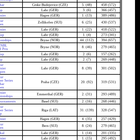
har
Ceske Budejovice (CZE)
5. (48)
458 (572)
up
Lahr (GER)
3. (6)
366 (457)
nier
Hagen (GER)
1. (13)
389 (486)
our
Zollikofen (SUI)
6. (25)
430 (537)
pen
nier
Lahr (GER)
1. (22)
418 (522)
Cup
Lahr (GER)
1. (4)
273 (341)
onships
Bryne (NOR)
44. (112)
394 (657)
 NBL
Bryne (NOR)
8. (46)
279 (465)
 Prix
Cup
Lahr (GER)
2. (6)
157 (262)
up
Lahr (GER)
2. (7)
269 (448)
our
nier
Lahr (GER)
8. (39)
301 (502)
pen
our
er Series
Praha (CZE)
20. (92)
319 (531)
har
pen
nier
Emmerthal (GER)
2. (31)
293 (489)
ionships
ournaments
Basel (SUI)
2. (16)
268 (446)
our
er Series
Riga (LAT)
31. (139)
328 (547)
up
nier
Hagen (GER)
4. (35)
257 (429)
our
Bern (SUI)
8. (24)
279 (465)
pen
kal
Lahr (GER)
1. (14)
201 (335)
nier
Lahr (GER)
1. (15)
295 (492)