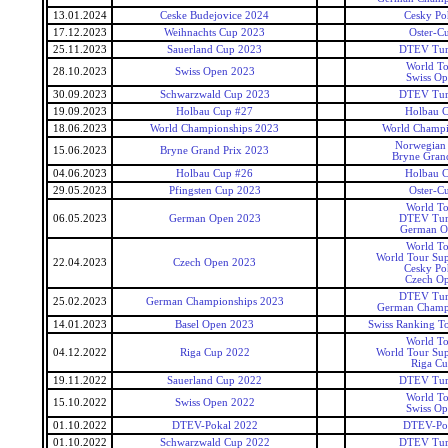
13.01.2024
Ceske Budejovice 2024
Cesky Po
17.12.2023
Weihnachts Cup 2023
Oster-C
25.11.2023
Sauerland Cup 2023
DTEV Tur
World T
28.10.2023
Swiss Open 2023
Swiss O
30.09.2023
Schwarzwald Cup 2023
DTEV Tur
19.09.2023
Holbau Cup #27
Holbau 
18.06.2023
World Championships 2023
World Champi
Norwegian
15.06.2023
Bryne Grand Prix 2023
Bryne Grand
04.06.2023
Holbau Cup #26
Holbau 
29.05.2023
Pfingsten Cup 2023
Oster-C
World T
06.05.2023
German Open 2023
DTEV Tur
German O
World T
World Tour Sup
22.04.2023
Czech Open 2023
Cesky Po
Czech O
DTEV Tur
25.02.2023
German Championships 2023
German Champ
14.01.2023
Basel Open 2023
Swiss Ranking T
World T
04.12.2022
Riga Cup 2022
World Tour Sup
Riga C
19.11.2022
Sauerland Cup 2022
DTEV Tur
World T
15.10.2022
Swiss Open 2022
Swiss O
01.10.2022
DTEV-Pokal 2022
DTEV-Po
01.10.2022
Schwarzwald Cup 2022
DTEV Tur