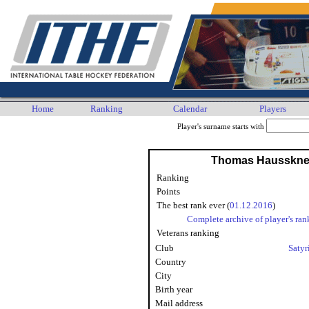
Home
Ranking
Calendar
Players
Player's surname starts with
Thomas Hausskne
Ranking
Points
The best rank ever (
01.12.2016
)
Complete archive of player's ran
Veterans ranking
Club
Satyr
Country
City
Birth year
Mail address