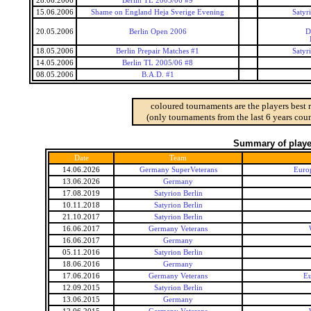
28.06.2006
Berlin TL 2005/06 #9
15.06.2006
Shame on England Heja Sverige Evening
Satyr
20.05.2006
Berlin Open 2006
D
18.05.2006
Berlin Prepair Matches #1
Satyr
14.05.2006
Berlin TL 2005/06 #8
08.05.2006
B.A.D. #1
coloured tournaments are the players best 
(only tournaments from the last 6 years coun
Summary of player
Date
Team
14.06.2026
Germany SuperVeterans
Euro
13.06.2026
Germany
17.08.2019
Satyrion Berlin
10.11.2018
Satyrion Berlin
21.10.2017
Satyrion Berlin
16.06.2017
Germany Veterans
16.06.2017
Germany
05.11.2016
Satyrion Berlin
18.06.2016
Germany
17.06.2016
Germany Veterans
Eu
12.09.2015
Satyrion Berlin
13.06.2015
Germany