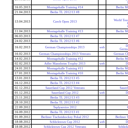
16.05.2013
Montagehalle Training #14
Berlin M
21.04.2013
Berlin TL 2012/13 #8
World Tou
13.04.2013
Czech Open 2013
11.04.2013
Montagehalle Training #13
Berlin M
06.03.2013
Berlin TL 2012/13 #7
24.02.2013
Berlin TL 2012/13 #6
D
16.02.2013
German Championships 2013
web
Germa
16.02.2013
German Championships 2013 Veterans
German Ch
14.02.2013
Montagehalle Training #12
Berlin M
02.02.2013
Adler Mannheim Trophy 2013
web
D
24.01.2013
Montagehalle Training #11
Berlin M
17.01.2013
Montagehalle Training #10
Berlin M
13.01.2013
Berlin TL 2012/13 #5
16.12.2012
Berlin TL 2012/13 #4
02.12.2012
Sauerland Cup 2012 Veterans
Sauer
01.12.2012
Sauerland Cup 2012
web
D
25.11.2012
Berlin TL 2012/13 #3
28.10.2012
Berlin TL 2012/13 #2
22.09.2012
Teplysovice 2012
16.09.2012
Berlin TL 2012/13 #1
01.09.2012
Berliner Tischeishockey Pokal 2012
Berliner 
18.08.2012
Schlicktown Cup 2012
web
D
18.08.2012
Schlicktown Cup 2012 Veterans
Schlic