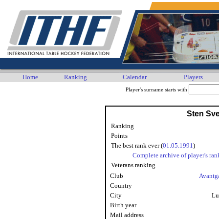
Home
Ranking
Calendar
Players
Player's surname starts with
Sten Sv
Ranking
Points
The best rank ever (
01.05.1991
)
Complete archive of player's ran
Veterans ranking
Club
Avantg
Country
City
Lu
Birth year
Mail address