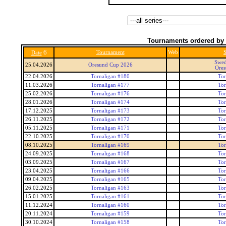
Tournaments ordered by 
6
Tournament
Web
S
Date
Swed
25.04.2026
Oresund Cup 2026
Ore
22.04.2026
Tornaligan #180
Tor
11.03.2026
Tornaligan #177
Tor
25.02.2026
Tornaligan #176
Tor
28.01.2026
Tornaligan #174
Tor
17.12.2025
Tornaligan #173
Tor
26.11.2025
Tornaligan #172
Tor
05.11.2025
Tornaligan #171
Tor
22.10.2025
Tornaligan #170
Tor
08.10.2025
Tornaligan #169
Tor
24.09.2025
Tornaligan #168
Tor
03.09.2025
Tornaligan #167
Tor
23.04.2025
Tornaligan #166
Tor
09.04.2025
Tornaligan #165
Tor
26.02.2025
Tornaligan #163
Tor
15.01.2025
Tornaligan #161
Tor
11.12.2024
Tornaligan #160
Tor
20.11.2024
Tornaligan #159
Tor
30.10.2024
Tornaligan #158
Tor