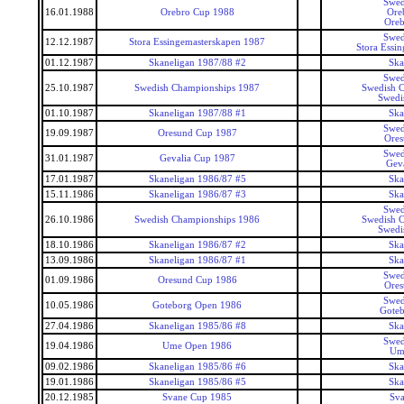
Swed
16.01.1988
Orebro Cup 1988
Ore
Ore
Swed
12.12.1987
Stora Essingemasterskapen 1987
Stora Essi
01.12.1987
Skaneligan 1987/88 #2
Ska
Swed
25.10.1987
Swedish Championships 1987
Swedish 
Swedi
01.10.1987
Skaneligan 1987/88 #1
Ska
Swed
19.09.1987
Oresund Cup 1987
Ore
Swed
31.01.1987
Gevalia Cup 1987
Gev
17.01.1987
Skaneligan 1986/87 #5
Ska
15.11.1986
Skaneligan 1986/87 #3
Ska
Swed
26.10.1986
Swedish Championships 1986
Swedish 
Swedi
18.10.1986
Skaneligan 1986/87 #2
Ska
13.09.1986
Skaneligan 1986/87 #1
Ska
Swed
01.09.1986
Oresund Cup 1986
Ore
Swed
10.05.1986
Goteborg Open 1986
Gote
27.04.1986
Skaneligan 1985/86 #8
Ska
Swed
19.04.1986
Ume Open 1986
Um
09.02.1986
Skaneligan 1985/86 #6
Ska
19.01.1986
Skaneligan 1985/86 #5
Ska
20.12.1985
Svane Cup 1985
Sv