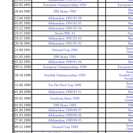
02.05.1992
European Championships 1992
European 
Ska
26.04.1992
DM Skane 1992
DM
12.04.1992
Allskanskan 1991/92 #8
Ska
05.01.1992
Allskanskan 1991/92 #5
Ska
15.12.1991
Allskanskan 1991/92 #4
Ska
23.11.1991
Nacka PHL #1
Nac
10.11.1991
Allskanskan 1991/92 #3
Ska
20.10.1991
Allskanskan 1991/92 #2
Ska
Swed
21.09.1991
Oresund Cup 1991
Ore
01.03.1991
DM Skane 1991
DM
01.02.1991
Allskanskan 1990/91 #6
Ska
09.12.1990
European Championships 1990
European 
Swed
28.10.1990
Swedish Championships 1990
Swedish 
Swedi
Swed
22.09.1990
Tre Ore Puck Cup 1990
Ore
01.09.1990
Allskanskan 1990/91 #1
Ska
Swed
05.05.1990
Goteborg Open 1990
Gote
01.05.1990
DM Skane 1990
DM
01.04.1990
Allskanskan 1989/90 #7
Ska
01.03.1990
Allskanskan 1989/90 #6
Ska
27.01.1990
Allskanskan 1989/90 #5
Ska
Swed
09.12.1989
Oresund Cup 1989
Ore