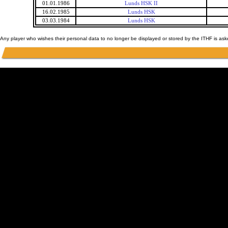
01.01.1986
Lunds HSK II
16.02.1985
Lunds HSK
03.03.1984
Lunds HSK
Any player who wishes their personal data to no longer be displayed or stored by the ITHF is as