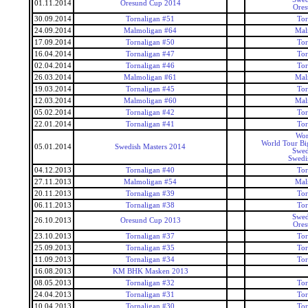
01.11.2014
Oresund Cup 2014
Ore
30.09.2014
Tornaligan #51
Tor
24.09.2014
Malmoligan #64
Mal
17.09.2014
Tornaligan #50
Tor
16.04.2014
Tornaligan #47
Tor
02.04.2014
Tornaligan #46
Tor
26.03.2014
Malmoligan #61
Mal
19.03.2014
Tornaligan #45
Tor
12.03.2014
Malmoligan #60
Mal
05.02.2014
Tornaligan #42
Tor
22.01.2014
Tornaligan #41
Tor
Wor
World Tour Bi
05.01.2014
Swedish Masters 2014
Swed
Swedi
04.12.2013
Tornaligan #40
Tor
27.11.2013
Malmoligan #54
Mal
20.11.2013
Tornaligan #39
Tor
06.11.2013
Tornaligan #38
Tor
Swed
26.10.2013
Oresund Cup 2013
Ore
23.10.2013
Tornaligan #37
Tor
25.09.2013
Tornaligan #35
Tor
11.09.2013
Tornaligan #34
Tor
16.08.2013
KM BHK Masken 2013
08.05.2013
Tornaligan #32
Tor
24.04.2013
Tornaligan #31
Tor
10.04.2013
Tornaligan #30
Tor