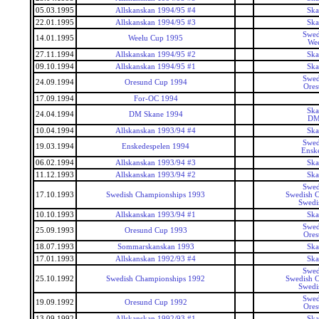
05.03.1995
Allskanskan 1994/95 #4
Ska
22.01.1995
Allskanskan 1994/95 #3
Ska
Swed
14.01.1995
Weelu Cup 1995
We
27.11.1994
Allskanskan 1994/95 #2
Ska
09.10.1994
Allskanskan 1994/95 #1
Ska
Swed
24.09.1994
Oresund Cup 1994
Ore
17.09.1994
For-OC 1994
Ska
24.04.1994
DM Skane 1994
DM
10.04.1994
Allskanskan 1993/94 #4
Ska
Swed
19.03.1994
Enskedespelen 1994
Ensk
06.02.1994
Allskanskan 1993/94 #3
Ska
11.12.1993
Allskanskan 1993/94 #2
Ska
Swed
17.10.1993
Swedish Championships 1993
Swedish 
Swedi
10.10.1993
Allskanskan 1993/94 #1
Ska
Swed
25.09.1993
Oresund Cup 1993
Ore
18.07.1993
Sommarskanskan 1993
Ska
17.01.1993
Allskanskan 1992/93 #4
Ska
Swed
25.10.1992
Swedish Championships 1992
Swedish 
Swedi
Swed
19.09.1992
Oresund Cup 1992
Ore
13.09.1992
Allskanskan 1992/93 #1
Ska