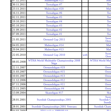
07.12.2011
Malmoligan #21
Mal
30.11.2011
Tornaligan #7
Tor
23.11.2011
Malmoligan #20
Mal
16.11.2011
Tornaligan #6
Tor
02.11.2011
Tornaligan #5
Tor
19.10.2011
Tornaligan #4
Tor
05.10.2011
Tornaligan #3
Tor
21.09.2011
Tornaligan #2
Tor
07.09.2011
Tornaligan #1
Tor
Swed
21.05.2011
Oresund Cup 2011
Ore
04.05.2011
Malmoligan #14
Mal
20.04.2011
Malmoligan #13
Mal
Swed
22.05.2010
Oresund Cup 2010
web
Ore
WTHA World Multitable Championship 2008
WTHA World Mult
08.05.2008
Stiga
22.11.2007
Oresundsligan #19
Ores
21.03.2007
Oresundsligan #15
Ores
10.01.2007
Oresundsligan #13
Ores
11.12.2006
Oresundsligan #12
Ores
07.11.2006
Oresundsligan #11
Ores
23.11.2005
Oresundsligan #4
Ores
13.09.2004
Skaneligan #17
Ska
Swed
28.01.2001
Swedish Championships 2001
Swedish 
Swedi
28.01.2001
Swedish Championships 2001 Veterans
Swedish Champ
04.03.2000
Allskanskan 1999/00 #4
Ska