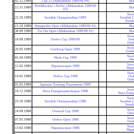
02.12.1989
Cup 25 (Allskanskan 1989/90 #4)
Ska
Hotellhockey i Horby (Allskanskan 1989/90
12.11.1989
Ska
#3)
Swed
22.10.1989
Swedish Championships 1989
Swedish 
Swedi
15.10.1989
Hemgarden Open (Allskanskan 1989/90 #2)
Ska
30.09.1989
Tre Ore Open (Allskanskan 1989/90 #1)
Ska
Swed
16.09.1989
Orebro Cup 1989/90
Ore
Ore
Swed
20.05.1989
Goteborg Open 1989
Gote
Swed
01.04.1989
Weelu Cup 1989
We
Swed
11.02.1989
Slipstenscupen 1989
Slips
Swed
14.01.1989
Orebro Cup 1989
Ore
Ore
01.01.1989
Japanese Training Tournament 1989
Swed
10.12.1988
Stora Essingemasterskapen 1988
Stora Essi
Swed
23.10.1988
Swedish Championships 1988
Swedish 
Swedi
Swed
24.09.1988
Oresund Cup 1988
Ore
Swed
07.05.1988
Orebro Open 1988
Ore
Swed
13.02.1988
Slipstenscupen 1988
Slips