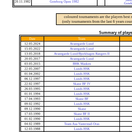
Swed
20.11.1982
Goteborg Open 1982
Gote
coloured tournaments are the players best 
(only tournaments from the last 6 years coun
Summary of player
Date
Team
12.05.2024
Avantgarde Lund
15.05.2022
Avantgarde Lund
13.05.2018
Avantgarde Lund/Bjorkhagen Rangers II
20.05.2017
Avantgarde Lund
03.05.2015
BHK Masken
22.05.2007
Lunds HSK
01.04.2002
Lunds HSK
06.12.1997
Lunds HSK
22.02.1997
Skane BF IV
26.03.1995
Lunds HSK
01.01.1994
Lunds HSK
17.04.1993
Skane BF
09.02.1992
Lunds HSK
09.12.1990
Skane
17.03.1990
Skane BF II
01.02.1990
Lunds HSK
04.02.1989
Team Asa-Vasterstad-Oras
12.03.1988
Lunds HSK