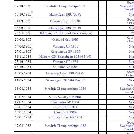
Swed
27.10.1985
Swedish Championships 1985
Swedish 
Swedi
13.10.1985
Skaneligan 1985/86 #2
Ska
Swed
21.09.1985
Oresund Cup 1985/86
Ore
14.09.1985
Skaneligan 1985/86 #1
Ska
28.04.1985
DM Skane 1985 (Lundamasterskapen)
DM
Swed
20.04.1985
Oresund Cup 1985
Ore
14.04.1985
Varpinge GP 1985
Ska
27.01.1985
Korpamoen GP 1985
Ska
08.11.1984
Nilstorp GP (Skaneligan 1984/85 #6)
Ska
25.10.1984
Varpinge GP 1984
Ska
08.10.1984
St. Raby GP 1984
Ska
Swed
05.05.1984
Goteborg Open 1983/84 #2
Gote
01.05.1984
Skaneligan 1983/84 Playoff
Ska
Swed
08.04.1984
Swedish Championships 1984
Swedish 
Swedi
09.02.1984
Sodra Sandby GP 1984
Ska
02.02.1984
Gunnesbo GP 1984
Ska
26.01.1984
Nilstorp GP 1984
Ska
19.01.1984
Linero GP 1984
Ska
12.01.1984
Klostergardens GP 1984
Ska
Swed
17.04.1983
Swedish Championships 1983
Swedish 
Swedi