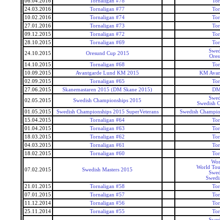
06.04.2016
Tornaligan #78
Tor
24.03.2016
Tornaligan #77
Tor
10.02.2016
Tornaligan #74
Tor
27.01.2016
Tornaligan #73
Tor
09.12.2015
Tornaligan #72
Tor
28.10.2015
Tornaligan #69
Tor
Swed
24.10.2015
Oresund Cup 2015
Ore
14.10.2015
Tornaligan #68
Tor
10.09.2015
Avantgarde Lund KM 2015
KM Avan
02.09.2015
Tornaligan #65
Tor
27.06.2015
Skanemastaren 2015 (DM Skane 2015)
DM
Swed
02.05.2015
Swedish Championships 2015
Swedish 
01.05.2015
Swedish Championships 2015 SuperVeterans
Swedish Champio
15.04.2015
Tornaligan #64
Tor
01.04.2015
Tornaligan #63
Tor
18.03.2015
Tornaligan #62
Tor
04.03.2015
Tornaligan #61
Tor
18.02.2015
Tornaligan #60
Tor
Wor
World Tou
07.02.2015
Swedish Masters 2015
Swed
Swedi
21.01.2015
Tornaligan #58
Tor
07.01.2015
Tornaligan #57
Tor
11.12.2014
Tornaligan #56
Tor
25.11.2014
Tornaligan #55
Tor
Swed