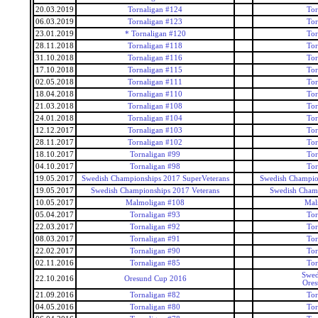
20.03.2019
Tornaligan #124
Tor
06.03.2019
Tornaligan #123
Tor
23.01.2019
* Tornaligan #120
Tor
28.11.2018
Tornaligan #118
Tor
31.10.2018
Tornaligan #116
Tor
17.10.2018
Tornaligan #115
Tor
02.05.2018
Tornaligan #111
Tor
18.04.2018
Tornaligan #110
Tor
21.03.2018
Tornaligan #108
Tor
24.01.2018
Tornaligan #104
Tor
12.12.2017
Tornaligan #103
Tor
28.11.2017
Tornaligan #102
Tor
18.10.2017
Tornaligan #99
Tor
04.10.2017
Tornaligan #98
Tor
19.05.2017
Swedish Championships 2017 SuperVeterans
Swedish Champio
19.05.2017
Swedish Championships 2017 Veterans
Swedish Champ
10.05.2017
Malmoligan #108
Mal
05.04.2017
Tornaligan #93
Tor
22.03.2017
Tornaligan #92
Tor
08.03.2017
Tornaligan #91
Tor
22.02.2017
Tornaligan #90
Tor
02.11.2016
Tornaligan #85
Tor
Swed
22.10.2016
Oresund Cup 2016
Ore
21.09.2016
Tornaligan #82
Tor
04.05.2016
Tornaligan #80
Tor