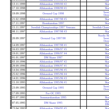
13.11.1999
Allskanskan 1999/00 #2
Ska
17.10.1998
Allskanskan 1998/99 #1
Ska
Swed
19.09.1998
Oresund Cup 1998
Ore
21.02.1998
Allskanskan 1997/98 #5
Ska
17.11.1997
Hostskanskan 1997
Ska
15.11.1997
Swedish Championships 1997 Veterans
Swedish Champ
08.11.1997
Allskanskan 1997/98 #3
Ska
Nordic H
20.09.1997
Oresund Cup 1997/98
Swed
Ore
14.09.1997
Allskanskan 1997/98 #1
Ska
16.03.1997
Allskanskan 1996/97 #5
Ska
19.01.1997
Allskanskan 1996/97 #4
Ska
01.01.1997
DM Skane 1997
DM
03.10.1996
Allskanskan 1996/97 #2
Ska
29.09.1996
Allskanskan 1996/97 #1
Ska
14.04.1996
Allskanskan 1995/96 #5
Ska
25.02.1996
Allskanskan 1995/96 #4
Ska
14.01.1996
Allskanskan 1995/96 #3
Ska
15.10.1995
Allskanskan 1995/96 #1
Ska
Swed
23.09.1995
Oresund Cup 1995
Ore
17.09.1995
For-OC 1995
01.07.1995
Sommarskanskan 1995
Ska
Ska
07.05.1995
DM Skane 1995
DM
23.04.1995
Allskanskan 1994/95 #5
Ska