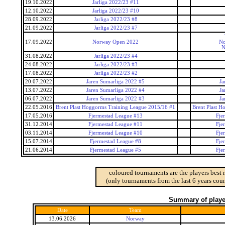
19.10.2022
Jarliga 2022/23 #11
12.10.2022
Jarliga 2022/23 #10
28.09.2022
Jarliga 2022/23 #8
21.09.2022
Jarliga 2022/23 #7
17.09.2022
Norway Open 2022
No
N
31.08.2022
Jarliga 2022/23 #4
24.08.2022
Jarliga 2022/23 #3
17.08.2022
Jarliga 2022/23 #2
20.07.2022
Jaren Sumarliga 2022 #5
Ja
13.07.2022
Jaren Sumarliga 2022 #4
Ja
06.07.2022
Jaren Sumarliga 2022 #3
Ja
22.05.2016
Brent Plast Hoggorms Training League 2015/16 #1
Brent Plast 
17.05.2016
Fjermestad League #13
Fje
31.12.2014
Fjermestad League #11
Fje
03.11.2014
Fjermestad League #10
Fje
15.07.2014
Fjermestad League #8
Fje
21.06.2014
Fjermestad League #5
Fje
coloured tournaments are the players best 
(only tournaments from the last 6 years coun
Summary of player
Date
Team
13.06.2026
Norway