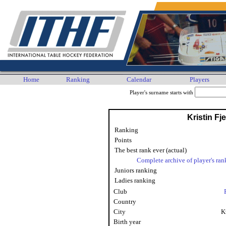
Home
Ranking
Calendar
Players
Player's surname starts with
Kristin Fj
Ranking
Points
The best rank ever (actual)
Complete archive of player's ran
Juniors ranking
Ladies ranking
Club
Country
City
K
Birth year