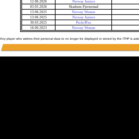
12.06.2026
Norway Juniors
03.05.2026
Skadsem-Fjermestad
13.06.2025
Norway Women
13.06.2025
Norway Juniors
30.03.2025
Pucks'R'us
16.06.2023
Norway Woman
Any player who wishes their personal data to no longer be displayed or stored by the ITHF is as