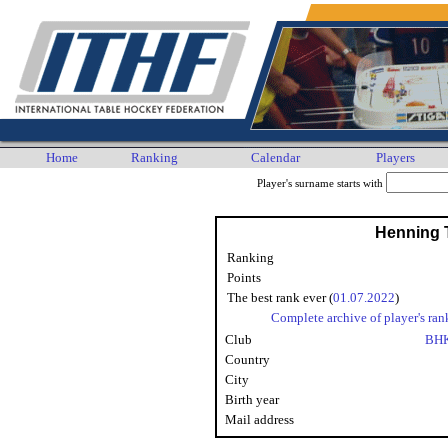
Home
Ranking
Calendar
Players
Player's surname starts with
Henning 
Ranking
Points
The best rank ever (
01.07.2022
)
Complete archive of player's ran
Club
BHK
Country
City
Birth year
Mail address