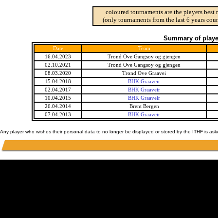
coloured tournaments are the players best 
(only tournaments from the last 6 years coun
Summary of player
Date
Team
16.04.2023
Trond Ove Gangsoy og gjengen
02.10.2021
Trond Ove Gangsoy og gjengen
08.03.2020
Trond Ove Graavei
15.04.2018
BHK Graaveir
02.04.2017
BHK Graaveir
10.04.2015
BHK Graaveir
26.04.2014
Brent Bergen
07.04.2013
BHK Graaveir
Any player who wishes their personal data to no longer be displayed or stored by the ITHF is as