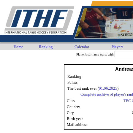
Home
Ranking
Calendar
Players
Player's surname starts with
Andrea
Ranking
Points
The best rank ever (
01.06.2025
)
Complete archive of player's ran
Club
TEC 
Country
City
Birth year
Mail address