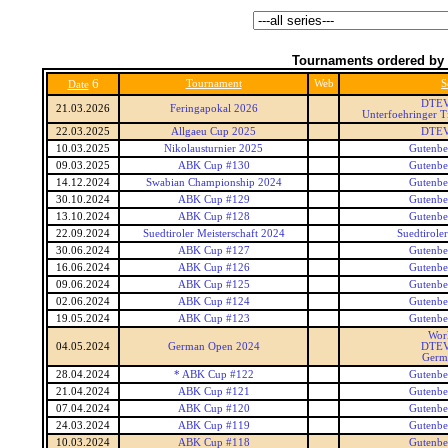
Tournaments ordered by 
6
Tournament
Web
S
Date
DTEV
21.03.2026
Feringapokal 2026
Unterfoehringer T
22.03.2025
Allgaeu Cup 2025
DTEV
10.03.2025
Nikolausturnier 2025
Gutenbe
09.03.2025
ABK Cup #130
Gutenbe
14.12.2024
Swabian Championship 2024
Gutenbe
30.10.2024
ABK Cup #129
Gutenbe
13.10.2024
ABK Cup #128
Gutenbe
22.09.2024
Suedtiroler Meisterschaft 2024
Suedtiroler
30.06.2024
ABK Cup #127
Gutenbe
16.06.2024
ABK Cup #126
Gutenbe
09.06.2024
ABK Cup #125
Gutenbe
02.06.2024
ABK Cup #124
Gutenbe
19.05.2024
ABK Cup #123
Gutenbe
Wor
04.05.2024
German Open 2024
DTEV
Germ
28.04.2024
* ABK Cup #122
Gutenbe
21.04.2024
ABK Cup #121
Gutenbe
07.04.2024
ABK Cup #120
Gutenbe
24.03.2024
ABK Cup #119
Gutenbe
10.03.2024
ABK Cup #118
Gutenbe