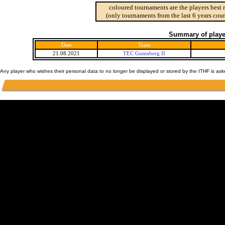
coloured tournaments are the players best 
(only tournaments from the last 6 years coun
Summary of player
Date
Team
21.08.2021
TEC Gutenberg II
Any player who wishes their personal data to no longer be displayed or stored by the ITHF is as