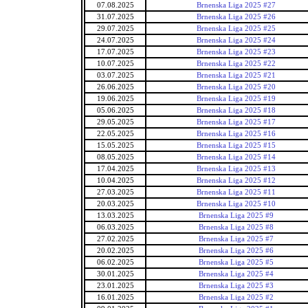
07.08.2025
Brnenska Liga 2025 #27
31.07.2025
Brnenska Liga 2025 #26
29.07.2025
Brnenska Liga 2025 #25
24.07.2025
Brnenska Liga 2025 #24
17.07.2025
Brnenska Liga 2025 #23
10.07.2025
Brnenska Liga 2025 #22
03.07.2025
Brnenska Liga 2025 #21
26.06.2025
Brnenska Liga 2025 #20
19.06.2025
Brnenska Liga 2025 #19
05.06.2025
Brnenska Liga 2025 #18
29.05.2025
Brnenska Liga 2025 #17
22.05.2025
Brnenska Liga 2025 #16
15.05.2025
Brnenska Liga 2025 #15
08.05.2025
Brnenska Liga 2025 #14
17.04.2025
Brnenska Liga 2025 #13
10.04.2025
Brnenska Liga 2025 #12
27.03.2025
Brnenska Liga 2025 #11
20.03.2025
Brnenska Liga 2025 #10
13.03.2025
Brnenska Liga 2025 #9
06.03.2025
Brnenska Liga 2025 #8
27.02.2025
Brnenska Liga 2025 #7
20.02.2025
Brnenska Liga 2025 #6
06.02.2025
Brnenska Liga 2025 #5
30.01.2025
Brnenska Liga 2025 #4
23.01.2025
Brnenska Liga 2025 #3
16.01.2025
Brnenska Liga 2025 #2