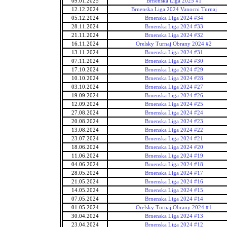
09.01.2025
Brnenska Liga 2025 #1
12.12.2024
Brnenska Liga 2024 Vanocni Turnaj
05.12.2024
Brnenska Liga 2024 #34
28.11.2024
Brnenska Liga 2024 #33
21.11.2024
Brnenska Liga 2024 #32
16.11.2024
Orelsky Turnaj Obrany 2024 #2
13.11.2024
Brnenska Liga 2024 #31
07.11.2024
Brnenska Liga 2024 #30
17.10.2024
Brnenska Liga 2024 #29
10.10.2024
Brnenska Liga 2024 #28
03.10.2024
Brnenska Liga 2024 #27
19.09.2024
Brnenska Liga 2024 #26
12.09.2024
Brnenska Liga 2024 #25
27.08.2024
Brnenska Liga 2024 #24
20.08.2024
Brnenska Liga 2024 #23
13.08.2024
Brnenska Liga 2024 #22
23.07.2024
Brnenska Liga 2024 #21
18.06.2024
Brnenska Liga 2024 #20
11.06.2024
Brnenska Liga 2024 #19
04.06.2024
Brnenska Liga 2024 #18
28.05.2024
Brnenska Liga 2024 #17
21.05.2024
Brnenska Liga 2024 #16
14.05.2024
Brnenska Liga 2024 #15
07.05.2024
Brnenska Liga 2024 #14
01.05.2024
Orelsky Turnaj Obrany 2024 #1
30.04.2024
Brnenska Liga 2024 #13
23.04.2024
Brnenska Liga 2024 #12