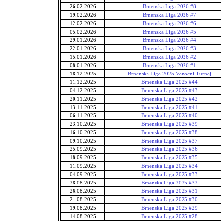
26.02.2026
Brnenska Liga 2026 #8
19.02.2026
Brnenska Liga 2026 #7
12.02.2026
Brnenska Liga 2026 #6
05.02.2026
Brnenska Liga 2026 #5
29.01.2026
Brnenska Liga 2026 #4
22.01.2026
Brnenska Liga 2026 #3
15.01.2026
Brnenska Liga 2026 #2
08.01.2026
Brnenska Liga 2026 #1
18.12.2025
Brnenska Liga 2025 Vanocni Turnaj
11.12.2025
Brnenska Liga 2025 #44
04.12.2025
Brnenska Liga 2025 #43
20.11.2025
Brnenska Liga 2025 #42
13.11.2025
Brnenska Liga 2025 #41
06.11.2025
Brnenska Liga 2025 #40
23.10.2025
Brnenska Liga 2025 #39
16.10.2025
Brnenska Liga 2025 #38
09.10.2025
Brnenska Liga 2025 #37
25.09.2025
Brnenska Liga 2025 #36
18.09.2025
Brnenska Liga 2025 #35
11.09.2025
Brnenska Liga 2025 #34
04.09.2025
Brnenska Liga 2025 #33
28.08.2025
Brnenska Liga 2025 #32
26.08.2025
Brnenska Liga 2025 #31
21.08.2025
Brnenska Liga 2025 #30
19.08.2025
Brnenska Liga 2025 #29
14.08.2025
Brnenska Liga 2025 #28