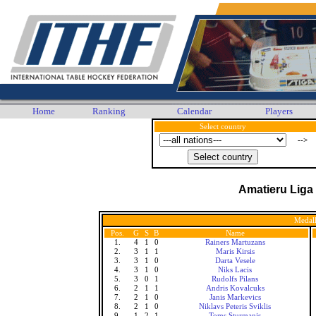
Home
Ranking
Calendar
Players
Select country
-->
Amatieru Liga
Medall
Pos.
G
S
B
Name
1.
4
1
0
Rainers Martuzans
2.
3
1
1
Maris Kirsis
3.
3
1
0
Darta Vesele
4.
3
1
0
Niks Lacis
5.
3
0
1
Rudolfs Pilans
6.
2
1
1
Andris Kovalcuks
7.
2
1
0
Janis Markevics
8.
2
1
0
Niklavs Peteris Sviklis
9.
1
2
1
Toms Sturmanis