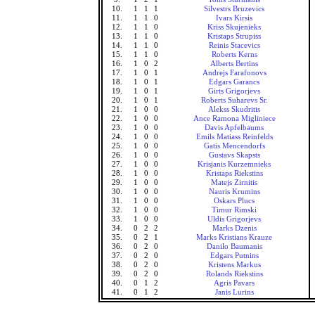
10.
1
1
1
Silvestrs Bruzevics
11.
1
1
0
Ivars Kirsis
12.
1
1
0
Kriss Skujenieks
13.
1
1
0
Kristaps Strupiss
14.
1
1
0
Reinis Stacevics
15.
1
1
0
Roberts Kerns
16.
1
0
2
Alberts Bertins
17.
1
0
1
Andrejs Farafonovs
18.
1
0
1
Edgars Garancs
19.
1
0
1
Girts Grigorjevs
20.
1
0
1
Roberts Suharevs Sr.
21.
1
0
0
Alekss Skudritis
22.
1
0
0
Ance Ramona Migliniece
23.
1
0
0
Davis Apfelbaums
24.
1
0
0
Emils Matiass Reinfelds
25.
1
0
0
Gatis Mencendorfs
26.
1
0
0
Gustavs Skapsts
27.
1
0
0
Krisjanis Kurzemnieks
28.
1
0
0
Kristaps Riekstins
29.
1
0
0
Matejs Zirnitis
30.
1
0
0
Nauris Krumins
31.
1
0
0
Oskars Plucs
32.
1
0
0
Timur Rimski
33.
1
0
0
Uldis Grigorjevs
34.
0
2
2
Marks Dzenis
35.
0
2
1
Marks Kristians Krauze
36.
0
2
0
Danilo Baumanis
37.
0
2
0
Edgars Putnins
38.
0
2
0
Kristens Markus
39.
0
2
0
Rolands Riekstins
40.
0
1
2
Agris Pavars
41.
0
1
2
Janis Lurins