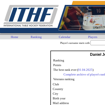
Home
Ranking
Calendar
Players
Player's surname starts with
Daniel 
Ranking
Points
The best rank ever (
01.04.2025
)
Complete archive of player's ran
Veterans ranking
Club
Country
City
Birth year
Mail address