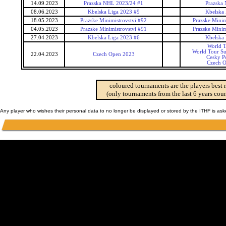
14.09.2023
Prazska NHL 2023/24 #1
Prazska
08.06.2023
Kbelska Liga 2023 #9
Kbelska 
18.05.2023
Prazske Minimistrovstvi #92
Prazske Minim
04.05.2023
Prazske Minimistrovstvi #91
Prazske Minim
27.04.2023
Kbelska Liga 2023 #6
Kbelska 
World 
World Tour Su
22.04.2023
Czech Open 2023
Cesky P
Czech 
coloured tournaments are the players best 
(only tournaments from the last 6 years coun
Any player who wishes their personal data to no longer be displayed or stored by the ITHF is as