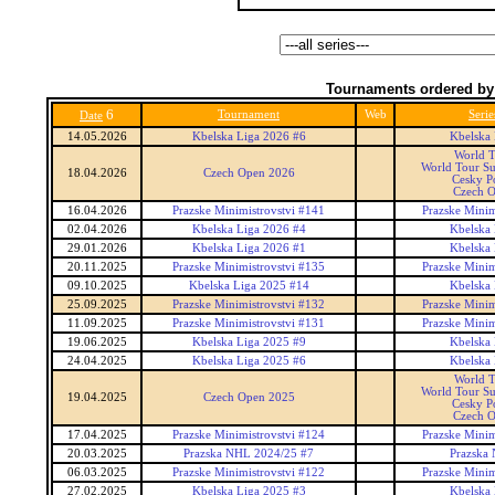
Tournaments ordered by
6
Tournament
Web
Serie
Date
14.05.2026
Kbelska Liga 2026 #6
Kbelska 
World 
World Tour Su
18.04.2026
Czech Open 2026
Cesky P
Czech 
16.04.2026
Prazske Minimistrovstvi #141
Prazske Minim
02.04.2026
Kbelska Liga 2026 #4
Kbelska 
29.01.2026
Kbelska Liga 2026 #1
Kbelska 
20.11.2025
Prazske Minimistrovstvi #135
Prazske Minim
09.10.2025
Kbelska Liga 2025 #14
Kbelska 
25.09.2025
Prazske Minimistrovstvi #132
Prazske Minim
11.09.2025
Prazske Minimistrovstvi #131
Prazske Minim
19.06.2025
Kbelska Liga 2025 #9
Kbelska 
24.04.2025
Kbelska Liga 2025 #6
Kbelska 
World 
World Tour Su
19.04.2025
Czech Open 2025
Cesky P
Czech 
17.04.2025
Prazske Minimistrovstvi #124
Prazske Minim
20.03.2025
Prazska NHL 2024/25 #7
Prazska
06.03.2025
Prazske Minimistrovstvi #122
Prazske Minim
27.02.2025
Kbelska Liga 2025 #3
Kbelska 