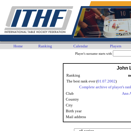
Home
Ranking
Calendar
Players
Player's surname starts with
John 
Ranking
n
The best rank ever (
01.07.2002
)
Complete archive of player's ran
Club
Ann 
Country
City
Birth year
Mail address