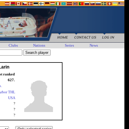
Clubs
Nations
Series
News
Larin
ot ranked
627.
k.
Arbor THL
USA
?
?
?