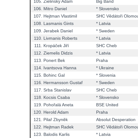
105.
Zielinský Adam
Big Band
106.
Mitro Daniel
* Slovensko
107.
Hejtman Vlastimil
SHC Vědátoři Olomo
108.
Lasmanis Gints
* Latvia
109.
Jerabek Daniel
* Sweden
110.
Livmanis Roberts
* Latvia
111.
Kropáček Jiří
SHC Cheb
112.
Ziemelis Didzis
* Latvia
113.
Ponert Bek
Praha
114.
Ivantsova Hanna
* Ukraine
115.
Bohinc Gal
* Slovenia
116.
Hermansson Gustaf
* Sweden
117.
Srba Stanislav
SHC Cheb
118.
Kocsis Csaba
* Slovensko
119.
Pohořalá Aneta
BSE United
120.
Herold Adam
Praha
121.
Pilař Zbyněk
Absolut Desperation
122.
Hejtman Radek
SHC Vědátoři Olomo
123.
Balodis Karlis
* Latvia