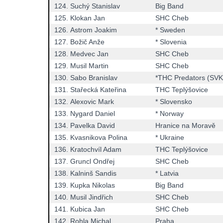
124.
Suchý Stanislav
Big Band
125.
Klokan Jan
SHC Cheb
126.
Astrom Joakim
* Sweden
127.
Božič Anže
* Slovenia
128.
Medvec Jan
SHC Cheb
129.
Musil Martin
SHC Cheb
130.
Sabo Branislav
*THC Predators (SVK
131.
Stařecká Kateřina
THC Teplýšovice
132.
Alexovic Mark
* Slovensko
133.
Nygard Daniel
* Norway
134.
Pavelka David
Hranice na Moravě
135.
Kvasnikova Polina
* Ukraine
136.
Kratochvíl Adam
THC Teplýšovice
137.
Gruncl Ondřej
SHC Cheb
138.
Kalninš Sandis
* Latvia
139.
Kupka Nikolas
Big Band
140.
Musil Jindřich
SHC Cheb
141.
Kubica Jan
SHC Cheb
142.
Rohla Michal
Praha