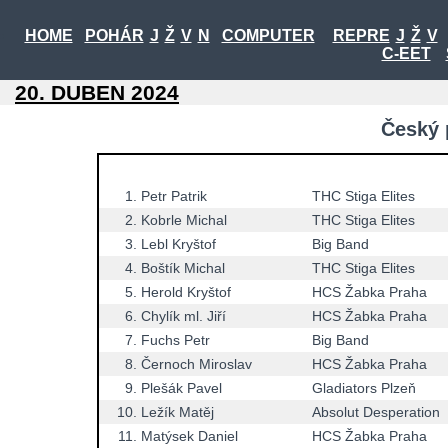
HOME
POHÁR
J
Ž
V
N
COMPUTER
REPRE
J
Ž
V
C-EET
20. DUBEN 2024
Český 
1.
Petr Patrik
THC Stiga Elites
2.
Kobrle Michal
THC Stiga Elites
3.
Lebl Kryštof
Big Band
4.
Boštík Michal
THC Stiga Elites
5.
Herold Kryštof
HCS Žabka Praha
6.
Chylík ml. Jiří
HCS Žabka Praha
7.
Fuchs Petr
Big Band
8.
Černoch Miroslav
HCS Žabka Praha
9.
Plešák Pavel
Gladiators Plzeň
10.
Ležík Matěj
Absolut Desperation
11.
Matýsek Daniel
HCS Žabka Praha