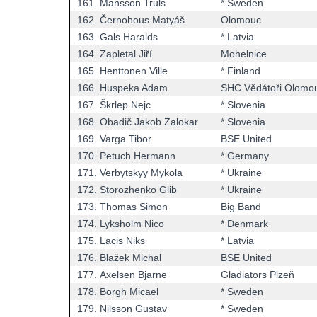
161.
Mansson Truls
* Sweden
162.
Černohous Matyáš
Olomouc
163.
Gals Haralds
* Latvia
164.
Zapletal Jiří
Mohelnice
165.
Henttonen Ville
* Finland
166.
Huspeka Adam
SHC Vědátoři Olomo
167.
Škrlep Nejc
* Slovenia
168.
Obadič Jakob Zalokar
* Slovenia
169.
Varga Tibor
BSE United
170.
Petuch Hermann
* Germany
171.
Verbytskyy Mykola
* Ukraine
172.
Storozhenko Glib
* Ukraine
173.
Thomas Simon
Big Band
174.
Lyksholm Nico
* Denmark
175.
Lacis Niks
* Latvia
176.
Blažek Michal
BSE United
177.
Axelsen Bjarne
Gladiators Plzeň
178.
Borgh Micael
* Sweden
179.
Nilsson Gustav
* Sweden