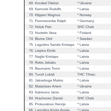
68.
Korabel Oleksii
* Ukraine
69.
Kamzols Rudolfs
* Latvia
70.
Klippen Magnus
* Norway
71.
Pommerenke Ralph
* Germany
72.
Holub Petr
SHC Cheb
73.
Huotelin Vesa
* Finland
74.
Blume Olof
* Sweden
75.
Lagzdins Sandis Kristaps
* Latvia
76.
Liepins Emils
* Latvia
77.
Naglis Kristaps
* Latvia
78.
Rekis Jekabs
* Latvia
79.
Baumanis Toms
* Latvia
80.
Turoň Lukáš
THC Třinec
81.
Jakseboga Matiss
* Latvia
82.
Matantsev Artem
* Ukraine
83.
Kalnevics Janis
* Latvia
84.
Hrachovec Daniel
SHC Cheb
85.
Prokuratovs Henrijs
* Latvia
86.
Lagzdina Krista Annija
* Latvia