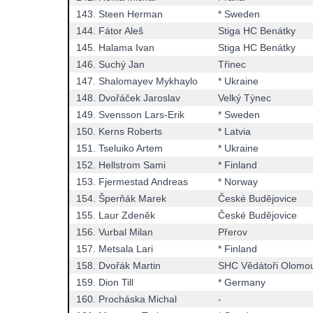
143.
Steen Herman
* Sweden
144.
Fátor Aleš
Stiga HC Benátky
145.
Halama Ivan
Stiga HC Benátky
146.
Suchý Jan
Třinec
147.
Shalomayev Mykhaylo
* Ukraine
148.
Dvořáček Jaroslav
Velký Týnec
149.
Svensson Lars-Erik
* Sweden
150.
Kerns Roberts
* Latvia
151.
Tseluiko Artem
* Ukraine
152.
Hellstrom Sami
* Finland
153.
Fjermestad Andreas
* Norway
154.
Šperňák Marek
České Budějovice
155.
Laur Zdeněk
České Budějovice
156.
Vurbal Milan
Přerov
157.
Metsala Lari
* Finland
158.
Dvořák Martin
SHC Vědátoři Olomo
159.
Dion Till
* Germany
160.
Procháska Michal
-