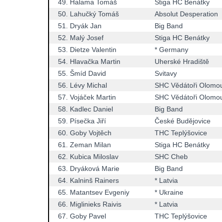
49.
Halama Tomáš
Stiga HC Benátky
50.
Lahučký Tomáš
Absolut Desperation
51.
Dryák Jan
Big Band
52.
Malý Josef
Stiga HC Benátky
53.
Dietze Valentin
* Germany
54.
Hlavačka Martin
Uherské Hradiště
55.
Šmíd David
Svitavy
56.
Lévy Michal
SHC Vědátoři Olomo
57.
Vojáček Martin
SHC Vědátoři Olomo
58.
Kadlec Daniel
Big Band
59.
Písečka Jiří
České Budějovice
60.
Goby Vojtěch
THC Teplýšovice
61.
Zeman Milan
Stiga HC Benátky
62.
Kubica Miloslav
SHC Cheb
63.
Dryáková Marie
Big Band
64.
Kalninš Rainers
* Latvia
65.
Matantsev Evgeniy
* Ukraine
66.
Miglinieks Raivis
* Latvia
67.
Goby Pavel
THC Teplýšovice