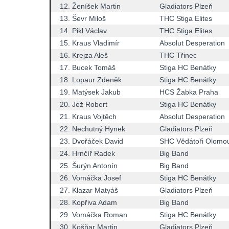
12.
Ženíšek Martin
Gladiators Plzeň
13.
Ševr Miloš
THC Stiga Elites
14.
Pikl Václav
THC Stiga Elites
15.
Kraus Vladimír
Absolut Desperation
16.
Krejza Aleš
THC Třinec
17.
Bucek Tomáš
Stiga HC Benátky
18.
Lopaur Zdeněk
Stiga HC Benátky
19.
Matýsek Jakub
HCS Žabka Praha
20.
Jež Robert
Stiga HC Benátky
21.
Kraus Vojtěch
Absolut Desperation
22.
Nechutný Hynek
Gladiators Plzeň
23.
Dvořáček David
SHC Vědátoři Olomo
24.
Hrnčíř Radek
Big Band
25.
Šurýn Antonín
Big Band
26.
Vomáčka Josef
Stiga HC Benátky
27.
Klazar Matyáš
Gladiators Plzeň
28.
Kopřiva Adam
Big Band
29.
Vomáčka Roman
Stiga HC Benátky
30.
Košňar Martin
Gladiators Plzeň