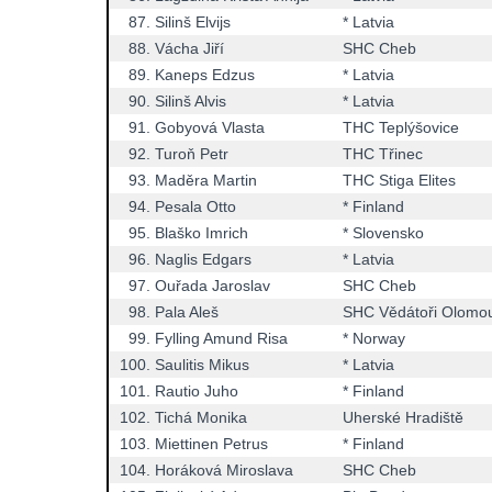
87.
Silinš Elvijs
* Latvia
88.
Vácha Jiří
SHC Cheb
89.
Kaneps Edzus
* Latvia
90.
Silinš Alvis
* Latvia
91.
Gobyová Vlasta
THC Teplýšovice
92.
Turoň Petr
THC Třinec
93.
Maděra Martin
THC Stiga Elites
94.
Pesala Otto
* Finland
95.
Blaško Imrich
* Slovensko
96.
Naglis Edgars
* Latvia
97.
Ouřada Jaroslav
SHC Cheb
98.
Pala Aleš
SHC Vědátoři Olomo
99.
Fylling Amund Risa
* Norway
100.
Saulitis Mikus
* Latvia
101.
Rautio Juho
* Finland
102.
Tichá Monika
Uherské Hradiště
103.
Miettinen Petrus
* Finland
104.
Horáková Miroslava
SHC Cheb