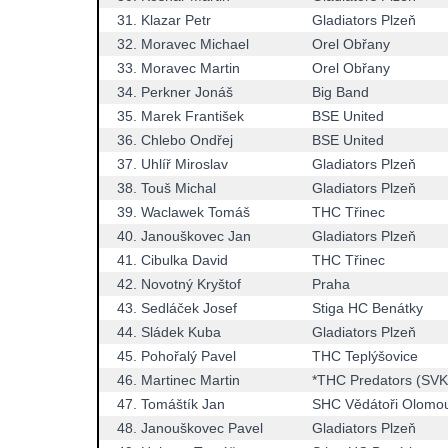
31.
Klazar Petr
Gladiators Plzeň
32.
Moravec Michael
Orel Obřany
33.
Moravec Martin
Orel Obřany
34.
Perkner Jonáš
Big Band
35.
Marek František
BSE United
36.
Chlebo Ondřej
BSE United
37.
Uhlíř Miroslav
Gladiators Plzeň
38.
Touš Michal
Gladiators Plzeň
39.
Waclawek Tomáš
THC Třinec
40.
Janouškovec Jan
Gladiators Plzeň
41.
Cibulka David
THC Třinec
42.
Novotný Kryštof
Praha
43.
Sedláček Josef
Stiga HC Benátky
44.
Sládek Kuba
Gladiators Plzeň
45.
Pohořalý Pavel
THC Teplýšovice
46.
Martinec Martin
*THC Predators (SVK
47.
Tomáštík Jan
SHC Vědátoři Olomo
48.
Janouškovec Pavel
Gladiators Plzeň