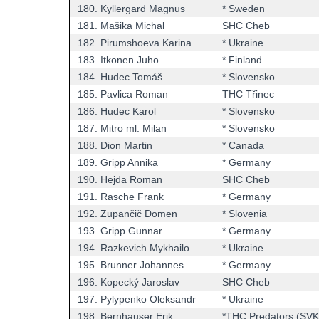
180.
Kyllergard Magnus
* Sweden
181.
Mašika Michal
SHC Cheb
182.
Pirumshoeva Karina
* Ukraine
183.
Itkonen Juho
* Finland
184.
Hudec Tomáš
* Slovensko
185.
Pavlica Roman
THC Třinec
186.
Hudec Karol
* Slovensko
187.
Mitro ml. Milan
* Slovensko
188.
Dion Martin
* Canada
189.
Gripp Annika
* Germany
190.
Hejda Roman
SHC Cheb
191.
Rasche Frank
* Germany
192.
Zupančič Domen
* Slovenia
193.
Gripp Gunnar
* Germany
194.
Razkevich Mykhailo
* Ukraine
195.
Brunner Johannes
* Germany
196.
Kopecký Jaroslav
SHC Cheb
197.
Pylypenko Oleksandr
* Ukraine
198.
Bernhauser Erik
*THC Predators (SVK