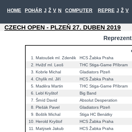
HOME
POHÁR
J
Ž
V
N
COMPUTER
REPRE
J
Ž
V
CZECH OPEN - PLZEŇ 27. DUBEN 2019
Reprezenta
1.
Matoušek ml. Zdeněk
HCS Žabka Praha
2.
Hvižď ml. Leoš
THC Stiga-Game Příbram
3.
Kobrle Michal
Gladiators Plzeň
4.
Chylík ml. Jiří
HCS Žabka Praha
5.
Maděra Martin
THC Stiga-Game Příbram
6.
Lebl Kryštof
Big Band
7.
Šmíd David
Absolut Desperation
8.
Plešák Pavel
Gladiators Plzeň
9.
Boštík Michal
Stiga HC Benátky
10.
Herold Kryštof
HCS Žabka Praha
11.
Matýsek Jakub
HCS Žabka Praha