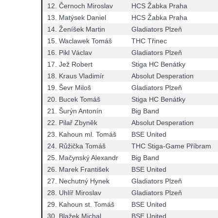
12.
Černoch Miroslav
HCS Žabka Praha
13.
Matýsek Daniel
HCS Žabka Praha
14.
Ženíšek Martin
Gladiators Plzeň
15.
Waclawek Tomáš
THC Třinec
16.
Pikl Václav
Gladiators Plzeň
17.
Jež Robert
Stiga HC Benátky
18.
Kraus Vladimír
Absolut Desperation
19.
Ševr Miloš
Gladiators Plzeň
20.
Bucek Tomáš
Stiga HC Benátky
21.
Šurýn Antonín
Big Band
22.
Pilař Zbyněk
Absolut Desperation
23.
Kahoun ml. Tomáš
BSE United
24.
Růžička Tomáš
THC Stiga-Game Příbram
25.
Mačynský Alexandr
Big Band
26.
Marek František
BSE United
27.
Nechutný Hynek
Gladiators Plzeň
28.
Uhlíř Miroslav
Gladiators Plzeň
29.
Kahoun st. Tomáš
BSE United
30.
Blažek Michal
BSE United