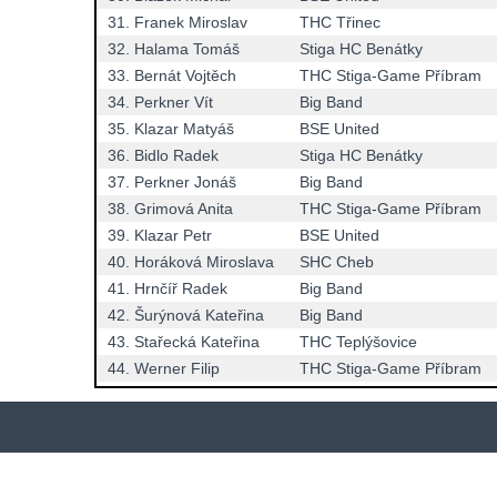
31.
Franek Miroslav
THC Třinec
32.
Halama Tomáš
Stiga HC Benátky
33.
Bernát Vojtěch
THC Stiga-Game Příbram
34.
Perkner Vít
Big Band
35.
Klazar Matyáš
BSE United
36.
Bidlo Radek
Stiga HC Benátky
37.
Perkner Jonáš
Big Band
38.
Grimová Anita
THC Stiga-Game Příbram
39.
Klazar Petr
BSE United
40.
Horáková Miroslava
SHC Cheb
41.
Hrnčíř Radek
Big Band
42.
Šurýnová Kateřina
Big Band
43.
Stařecká Kateřina
THC Teplýšovice
44.
Werner Filip
THC Stiga-Game Příbram