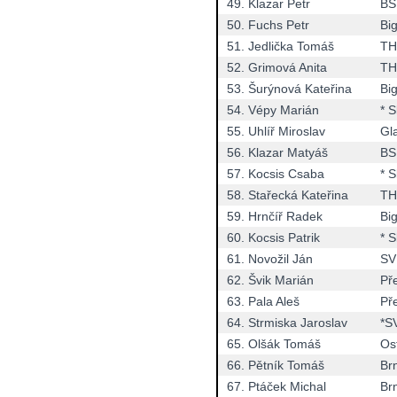
49.
Klazar Petr
BS
50.
Fuchs Petr
Bi
51.
Jedlička Tomáš
TH
52.
Grimová Anita
TH
53.
Šurýnová Kateřina
Bi
54.
Vépy Marián
* 
55.
Uhlíř Miroslav
Gla
56.
Klazar Matyáš
BS
57.
Kocsis Csaba
* 
58.
Stařecká Kateřina
TH
59.
Hrnčíř Radek
Bi
60.
Kocsis Patrik
* 
61.
Novožil Ján
SVK
62.
Švik Marián
Př
63.
Pala Aleš
Př
64.
Strmiska Jaroslav
*S
65.
Olšák Tomáš
Os
66.
Pětník Tomáš
Br
67.
Ptáček Michal
Br