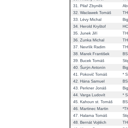
31.
Pilař Zbyněk
Ab
32.
Waclawek Tomáš
TH
33.
Lévy Michal
Bi
34.
Herold Kryštof
HC
35.
Junek Jiří
TH
36.
Zunka Michal
TH
37.
Nevrlík Radim
TH
38.
Marek František
BS
39.
Bucek Tomáš
St
40.
Šurýn Antonín
Bi
41.
Pokovič Tomáš
* 
42.
Hána Samuel
BS
43.
Perkner Jonáš
Bi
44.
Varga Ludovít
* 
45.
Kahoun st. Tomáš
BS
46.
Martinec Martin
*T
47.
Halama Tomáš
St
48.
Bernát Vojtěch
TH