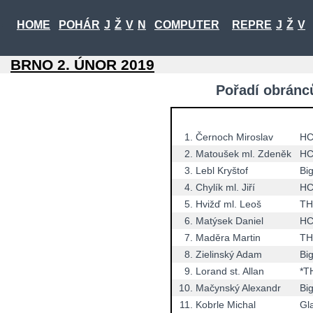
HOME
POHÁR
J
Ž
V
N
COMPUTER
REPRE
J
Ž
V
BRNO 2. ÚNOR 2019
Pořadí obránců
1.
Černoch Miroslav
HC
2.
Matoušek ml. Zdeněk
HC
3.
Lebl Kryštof
Bi
4.
Chylík ml. Jiří
HC
5.
Hvižď ml. Leoš
TH
6.
Matýsek Daniel
HC
7.
Maděra Martin
TH
8.
Zielinský Adam
Bi
9.
Lorand st. Allan
*T
10.
Mačynský Alexandr
Bi
11.
Kobrle Michal
Gla