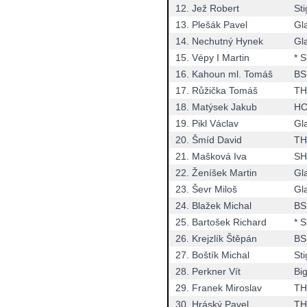
12.
Jež Robert
St
13.
Plešák Pavel
Gla
14.
Nechutný Hynek
Gla
15.
Vépy I Martin
* 
16.
Kahoun ml. Tomáš
BS
17.
Růžička Tomáš
TH
18.
Matýsek Jakub
HC
19.
Pikl Václav
Gla
20.
Šmíd David
TH
21.
Mašková Iva
SH
22.
Ženíšek Martin
Gla
23.
Ševr Miloš
Gla
24.
Blažek Michal
BS
25.
Bartošek Richard
* 
26.
Krejzlík Štěpán
BS
27.
Boštík Michal
St
28.
Perkner Vít
Bi
29.
Franek Miroslav
TH
30.
Hráský Pavel
TH