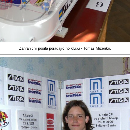
Zahraniční posila pořádajícího klubu - Tomáš Miženko.