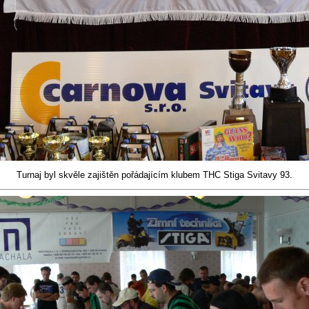
Turnaj byl skvěle zajištěn pořádajícím klubem THC Stiga Svitavy 93.