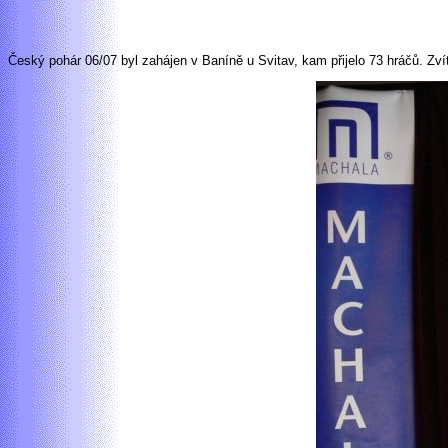
Český pohár 06/07 byl zahájen v Baníně u Svitav, kam přijelo 73 hráčů. 