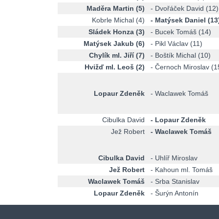
Maděra Martin (5)
- Dvořáček David (12
Kobrle Michal (4)
- Matýsek Daniel (13
Sládek Honza (3)
- Bucek Tomáš (14)
Matýsek Jakub (6)
- Pikl Václav (11)
Chylík ml. Jiří (7)
- Boštík Michal (10)
Hvižď ml. Leoš (2)
- Černoch Miroslav (
Lopaur Zdeněk
- Waclawek Tomáš
Cibulka David
- Lopaur Zdeněk
Jež Robert
- Waclawek Tomáš
Cibulka David
- Uhlíř Miroslav
Jež Robert
- Kahoun ml. Tomáš
Waclawek Tomáš
- Srba Stanislav
Lopaur Zdeněk
- Šurýn Antonín