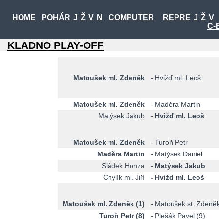
HOME
POHÁR
J
Ž
V
N
COMPUTER
REPRE
J
Ž
V
C-
KLADNO PLAY-OFF
Matoušek ml. Zdeněk
- Hvižď ml. Leoš
Matoušek ml. Zdeněk
- Maděra Martin
Matýsek Jakub
- Hvižď ml. Leoš
Matoušek ml. Zdeněk
- Turoň Petr
Maděra Martin
- Matýsek Daniel
Sládek Honza
- Matýsek Jakub
Chylík ml. Jiří
- Hvižď ml. Leoš
Matoušek ml. Zdeněk (1)
- Matoušek st. Zdeně
Turoň Petr (8)
- Plešák Pavel (9)